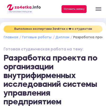
Данные, необходимые для качественного выполнения заказа
Оставить заявку
- МЫ ПОМОГАЕМ УЧИТЬСЯ ❤️
Выполнено экспертами Зачётки c ❤️ к студентам
Главная
Готовые работы
Диплом
Разработка прое
Готовая студенческая работа на тему:
Разработка проекта по
организации
внутрифирменных
исследований системы
управления
предприятием