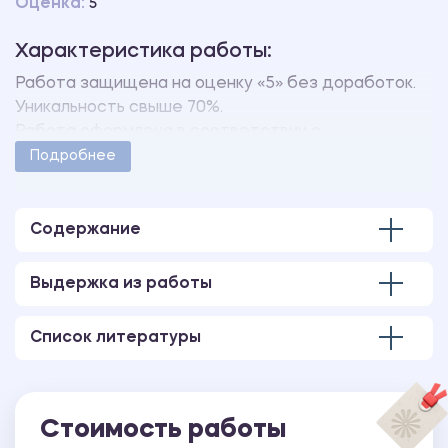
Оценка:
5
Характеристика работы:
Работа защищена на оценку «5» без доработок.
Уникальность свыше 70%.
Работа оформлена в соответствии с
методическими указаниями учебного заведения.
Подробнее
Количество страниц - 75.
В работе также имеется презентация,
выполненная в программе MS PowerPoint.
Содержание
Выдержка из работы
Список литературы
Стоимость работы