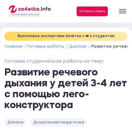
Данные, необходимые для качественного выполнения заказа
Оставить заявку
- МЫ ПОМОГАЕМ УЧИТЬСЯ ❤️
Выполнено экспертами Зачётки c ❤️ к студентам
Главная
Готовые работы
Диплом
Развитие речевог
Готовая студенческая работа на тему:
Развитие речевого
дыхания у детей 3-4 лет
с помощью лего-
конструктора
Диплом
Дошкольная педагогика