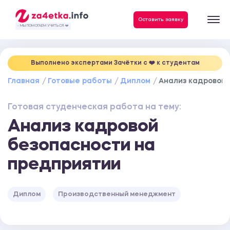
Данные, необходимые для качественного выполнения заказа
Оставить заявку
- МЫ ПОМОГАЕМ УЧИТЬСЯ ❤️
Выполнено экспертами Зачётки c ❤️ к студентам
Главная
Готовые работы
Диплом
Анализ кадровой 
Готовая студенческая работа на тему:
Анализ кадровой
безопасности на
предприятии
Диплом
Производственный менеджмент