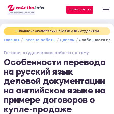
Данные, необходимые для качественного выполнения заказа
Оставить заявку
- МЫ ПОМОГАЕМ УЧИТЬСЯ ❤️
Выполнено экспертами Зачётки c ❤️ к студентам
Главная
Готовые работы
Диплом
Особенности пере
Готовая студенческая работа на тему:
Особенности перевода
на русский язык
деловой документации
на английском языке на
примере договоров о
купле-продаже