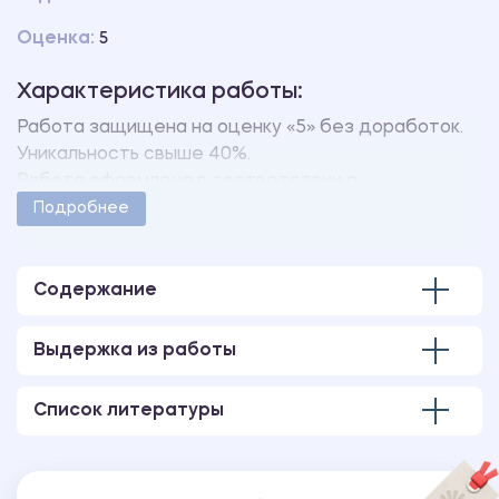
Оценка:
5
Характеристика работы:
Работа защищена на оценку «5» без доработок.
Уникальность свыше 40%.
Работа оформлена в соответствии с
методическими указаниями учебного заведения.
Подробнее
Количество страниц - 57.
В работе также имеется следующее
приложение:
Содержание
ПРИЛОЖЕНИЕ А Таблица.
Выдержка из работы
Список литературы