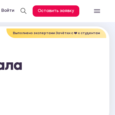
Войти
Оставить заявку
Готовые работ
Все услуги
Выполнено экспертами Зачётки c ❤️ к студентам
Дипломная работа
Курсовая работа
ала
Контрольная работа
Лабораторная работа
Отчет по практике
Диссертация
План-конспект
Дневник по практике