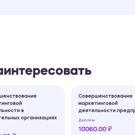
заинтересовать
шенствование
Совершенствование
тинговой
маркетинговой
льности в
деятельности предп
тельных организациях
Диплом
10060.00 ₽