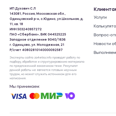
ИП Духович С.Л
Клиента
143081, Россия, Московская обл.,
Услуги
Одинцовский р-н, с.Юдино, ул.Школьная, д.
11, кв. 18
Калькулят
ИНН 503240957272
ПАО «Сбербанк», БИК 044525225
Вопрос-от
Западное отделение 9040/1636
Новости о
г. Одинцово, ул. Молодежная, 21
Р/счет 40802810140000092587
Выполняем
Эксперты сайта za4etka.info проводят работу по
подбору, обработке и структурированию материала
по предложенной заказчиком теме. Результат
данной работы не является готовым научным
трудом, но может служить источником для его
написания.
Мы принимаем: