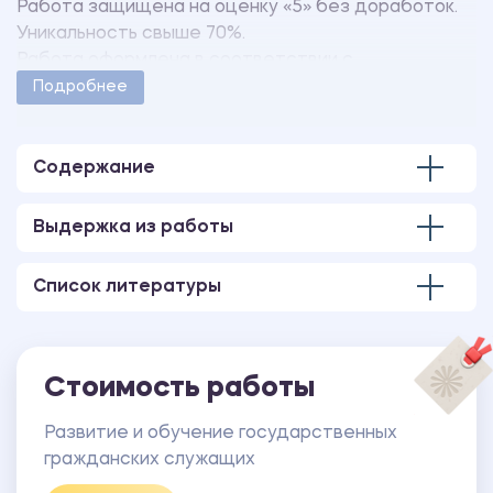
Работа защищена на оценку «5» без доработок.
Уникальность свыше 70%.
Работа оформлена в соответствии с
методическими указаниями учебного заведения.
Подробнее
Количество страниц - 75.
В работе также имеются следующие приложения:
ПРИЛОЖЕНИЕ А Положение о деятельности
Содержание
Департамента (титульный лист).
ПРИЛОЖЕНИЕ Б Анкета опросная для работников,
Выдержка из работы
прошедших переподготовку (обучение).
Список литературы
Стоимость работы
Развитие и обучение государственных
гражданских служащих