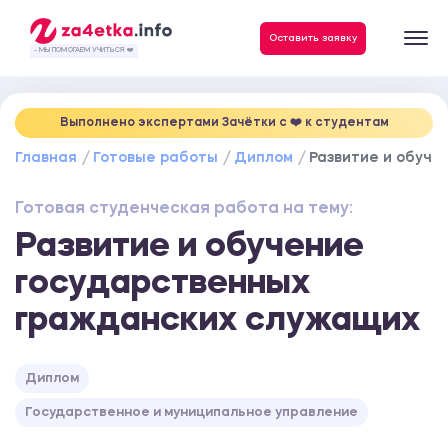
Данные, необходимые для качественного выполнения заказа
Оставить заявку
- МЫ ПОМОГАЕМ УЧИТЬСЯ ❤️
Выполнено экспертами Зачётки c ❤️ к студентам
Главная
Готовые работы
Диплом
Развитие и обуче
Готовая студенческая работа на тему:
Развитие и обучение
государственных
гражданских служащих
Диплом
Государственное и муниципальное управление