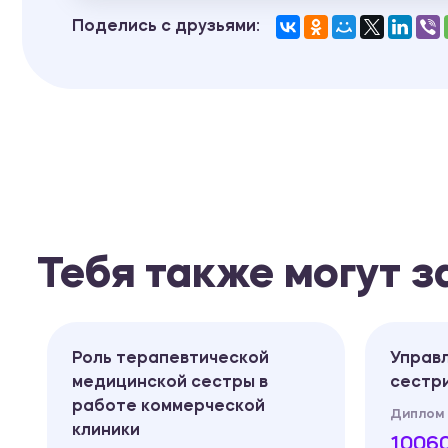
Поделись с друзьями:
Тебя также могут 
и
Роль терапевтической
Управ
медицинской сестры в
сестр
работе коммерческой
Диплом
клиники
10060