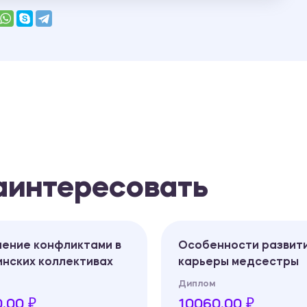
заинтересовать
ление конфликтами в
Особенности развит
инских коллективах
карьеры медсестры
Диплом
.00 ₽
10060.00 ₽