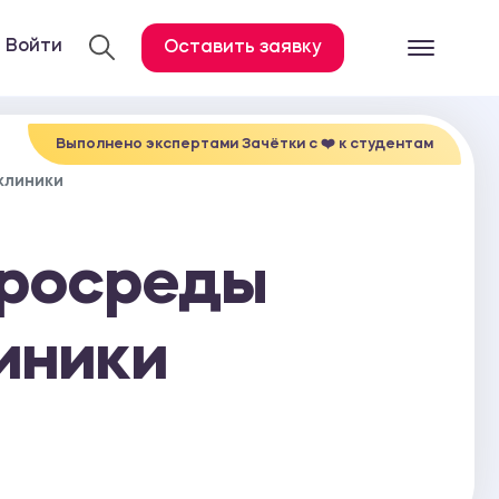
Войти
Оставить заявку
Готовые работ
Все услуги
Выполнено экспертами Зачётки c ❤️ к студентам
клиники
Дипломная работа
Курсовая работа
кросреды
Контрольная работа
Лабораторная работа
иники
Отчет по практике
Диссертация
План-конспект
Дневник по практике