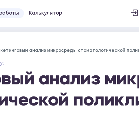
 работы
Калькулятор
кетинговый анализ микросреды стоматологической поли
у:
овый анализ ми
ической поликл