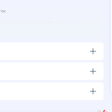
ок.
ескими указаниями учебного заведения.
ения:
оликлиники
пациента
сотрудников