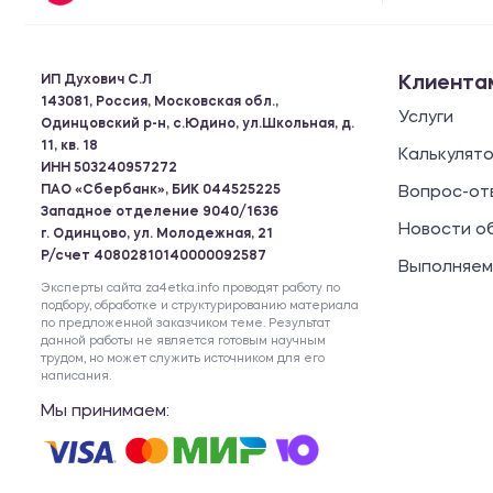
ИП Духович С.Л
Клиента
143081, Россия, Московская обл.,
Услуги
Одинцовский р-н, с.Юдино, ул.Школьная, д.
11, кв. 18
Калькулят
ИНН 503240957272
ПАО «Сбербанк», БИК 044525225
Вопрос-от
Западное отделение 9040/1636
Новости о
г. Одинцово, ул. Молодежная, 21
Р/счет 40802810140000092587
Выполняем
Эксперты сайта za4etka.info проводят работу по
подбору, обработке и структурированию материала
по предложенной заказчиком теме. Результат
данной работы не является готовым научным
трудом, но может служить источником для его
написания.
Мы принимаем: