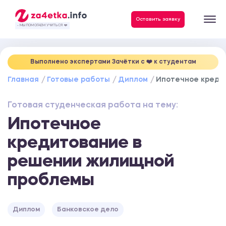
Данные, необходимые для качественного выполнения заказа
Оставить заявку
- МЫ ПОМОГАЕМ УЧИТЬСЯ ❤️
Выполнено экспертами Зачётки c ❤️ к студентам
Главная
Готовые работы
Диплом
Ипотечное креди
Готовая студенческая работа на тему:
Ипотечное
кредитование в
решении жилищной
проблемы
Диплом
Банковское дело