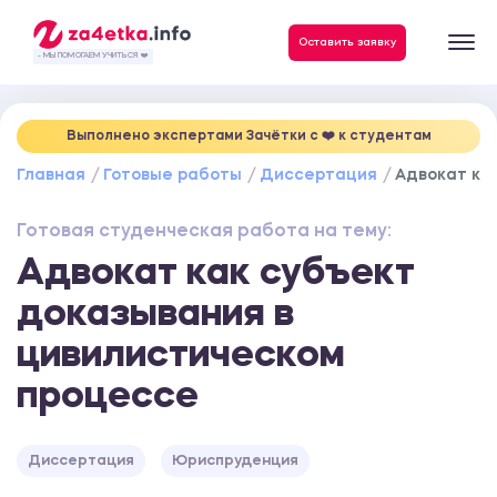
Данные, необходимые для качественного выполнения заказа
Оставить заявку
- МЫ ПОМОГАЕМ УЧИТЬСЯ ❤️
Выполнено экспертами Зачётки c ❤️ к студентам
Главная
Готовые работы
Диссертация
Адвокат ка
Готовая студенческая работа на тему:
Адвокат как субъект
доказывания в
цивилистическом
процессе
Диссертация
Юриспруденция