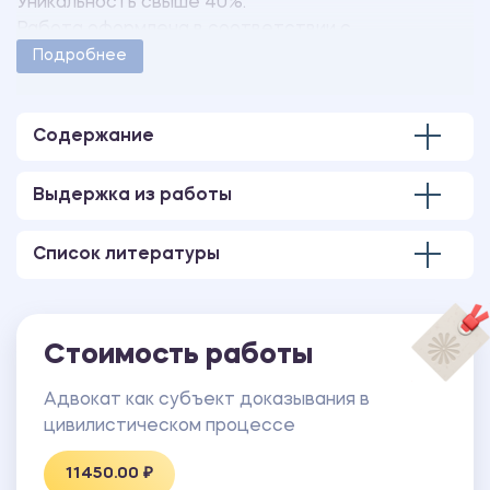
Уникальность свыше 40%.
Работа оформлена в соответствии с
методическими указаниями учебного заведения.
Подробнее
Количество страниц - 93.
Содержание
Выдержка из работы
Список литературы
Стоимость работы
Адвокат как субъект доказывания в
цивилистическом процессе
11450.00 ₽