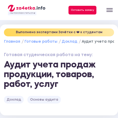
Данные, необходимые для качественного выполнения заказа
Оставить заявку
- МЫ ПОМОГАЕМ УЧИТЬСЯ ❤️
Выполнено экспертами Зачётки c ❤️ к студентам
Главная
Готовые работы
Доклад
Аудит учета прода
Готовая студенческая работа на тему:
Аудит учета продаж
продукции, товаров,
работ, услуг
Доклад
Основы аудита