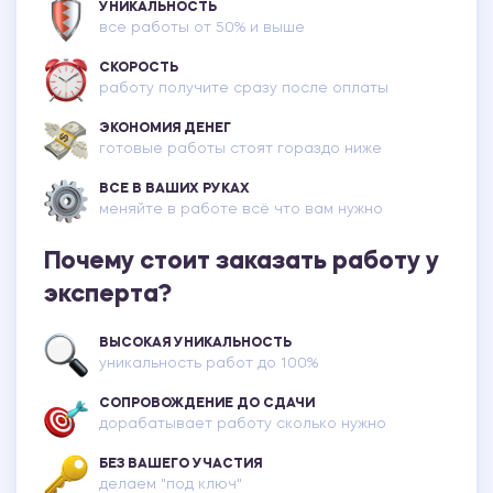
УНИКАЛЬНОСТЬ
все работы от 50% и выше
СКОРОСТЬ
работу получите сразу после оплаты
ЭКОНОМИЯ ДЕНЕГ
готовые работы стоят гораздо ниже
ВСЕ В ВАШИХ РУКАХ
меняйте в работе всё что вам нужно
Почему стоит заказать работу у
эксперта?
ВЫСОКАЯ УНИКАЛЬНОСТЬ
уникальность работ до 100%
СОПРОВОЖДЕНИЕ ДО СДАЧИ
дорабатывает работу сколько нужно
БЕЗ ВАШЕГО УЧАСТИЯ
делаем "под ключ"