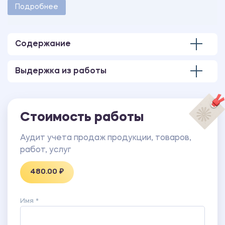
методическими указаниями учебного заведения.
Подробнее
Количество страниц - 4.
В работе имеется презентация, выполненная в
программе MS PowerPoint
Содержание
Выдержка из работы
Стоимость работы
Аудит учета продаж продукции, товаров,
работ, услуг
480.00 ₽
Имя *