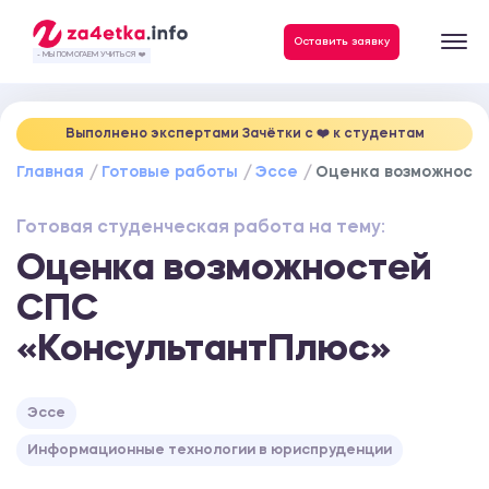
Данные, необходимые для качественного выполнения заказа
Оставить заявку
- МЫ ПОМОГАЕМ УЧИТЬСЯ ❤️
Выполнено экспертами Зачётки c ❤️ к студентам
Главная
Готовые работы
Эссе
Оценка возможност
Готовая студенческая работа на тему:
Оценка возможностей
СПС
«КонсультантПлюс»
Эссе
Информационные технологии в юриспруденции