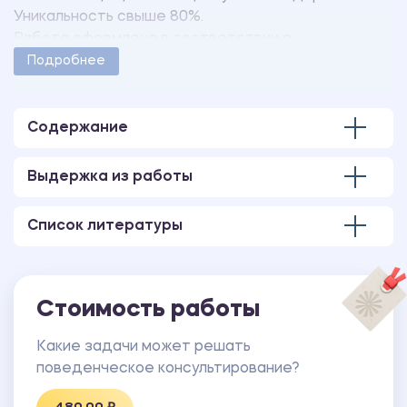
Уникальность свыше 80%.
Работа оформлена в соответствии с
методическими указаниями учебного заведения.
Подробнее
Количество страниц - 9.
Содержание
Выдержка из работы
Список литературы
Стоимость работы
Какие задачи может решать
поведенческое консультирование?