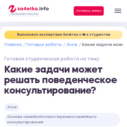
Данные, необходимые для качественного выполнения заказа
Оставить заявку
- МЫ ПОМОГАЕМ УЧИТЬСЯ ❤️
Выполнено экспертами Зачётки c ❤️ к студентам
Главная
Готовые работы
Эссе
Какие задачи может
Готовая студенческая работа на тему:
Какие задачи может
решать поведенческое
консультирование?
Эссе
Основы семейной психотерапии и семейного
консультирования