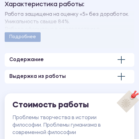
Характеристика работы:
Работа защищена на оценку «5» без доработок.
Уникальность свыше 84%.
Работа оформлена в соответствии с
методическими указаниями учебного заведения.
Подробнее
Количество страниц - 6.
Содержание
Выдержка из работы
Стоимость работы
Проблемы творчества в истории
философии. Проблемы гуманизма в
современной философии