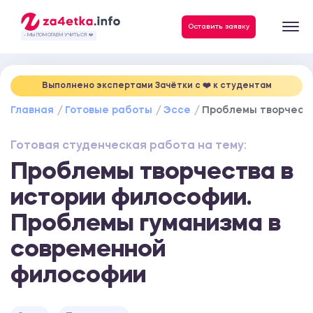
Данные, необходимые для качественного выполнения заказа
Оставить заявку
- МЫ ПОМОГАЕМ УЧИТЬСЯ ❤️
Выполнено экспертами Зачётки c ❤️ к студентам
Главная
Готовые работы
Эссе
Проблемы творчеств
Готовая студенческая работа на тему:
Проблемы творчества в
истории философии.
Проблемы гуманизма в
современной
философии