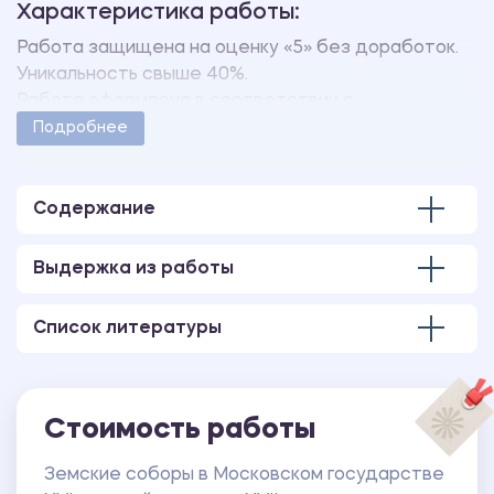
Характеристика работы:
Работа защищена на оценку «5» без доработок.
Уникальность свыше 40%.
Работа оформлена в соответствии с
методическими указаниями учебного заведения.
Подробнее
Количество страниц - 11.
Содержание
Выдержка из работы
Список литературы
Стоимость работы
Земские соборы в Московском государстве