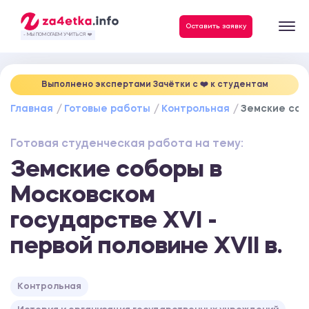
Данные, необходимые для качественного выполнения заказа
Оставить заявку
- МЫ ПОМОГАЕМ УЧИТЬСЯ ❤️
Выполнено экспертами Зачётки c ❤️ к студентам
Главная
Готовые работы
Контрольная
Земские собо
Готовая студенческая работа на тему:
Земские соборы в
Московском
государстве XVI -
первой половине XVII в.
Контрольная