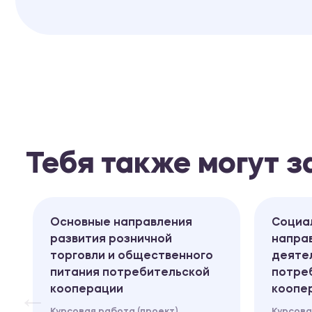
Тебя также могут 
Основные направления
Социа
развития розничной
напра
торговли и общественного
деяте
питания потребительской
потре
кооперации
коопе
Курсовая работа (проект)
Курсова