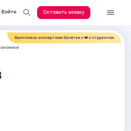
Войти
Оставить заявку
Готовые работ
Все услуги
Выполнено экспертами Зачётки c ❤️ к студентам
кономике
Дипломная работа
Курсовая работа
в
Контрольная работа
Лабораторная работа
Отчет по практике
Диссертация
План-конспект
Дневник по практике