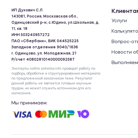
ИП Духович С.Л
Клиента
143081, Россия, Московская обл.,
Услуги
Одинцовский р-н, с.Юдино, ул.Школьная, д.
11, кв. 18
Калькулят
ИНН 503240957272
ПАО «Сбербанк», БИК 044525225
Вопрос-от
Западное отделение 9040/1636
Новости о
г. Одинцово, ул. Молодежная, 21
Р/счет 40802810140000092587
Выполняем
Эксперты сайта za4etka.info проводят работу по
подбору, обработке и структурированию материала
по предложенной заказчиком теме. Результат
данной работы не является готовым научным
трудом, но может служить источником для его
написания.
Мы принимаем: