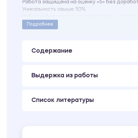
Работа защищена на оценку «5» без дорабо
Уникальность свыше 50%.
Работа оформлена в соответствии с методи
Количество страниц - 30.
Подробнее
Содержание
Выдержка из работы
Список литературы