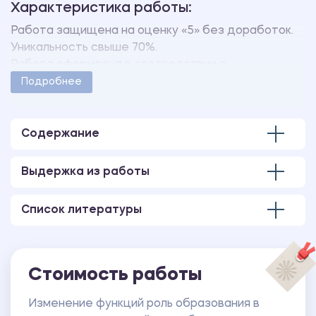
Характеристика работы:
Работа защищена на оценку «5» без доработок.
Уникальность свыше 70%.
Работа оформлена в соответствии с
методическими указаниями учебного заведения.
Подробнее
Количество страниц - 29.
Содержание
Выдержка из работы
Список литературы
Стоимость работы
Изменение функций роль образования в