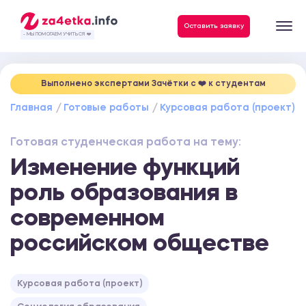
Данные, необходимые для качественного выполнения заказа
Оставить заявку
- МЫ ПОМОГАЕМ УЧИТЬСЯ ❤️
Выполнено экспертами Зачётки c ❤️ к студентам
Главная
Готовые работы
Курсовая работа (проект)
Готовая студенческая работа на тему:
Изменение функций
роль образования в
современном
российском обществе
Курсовая работа (проект)