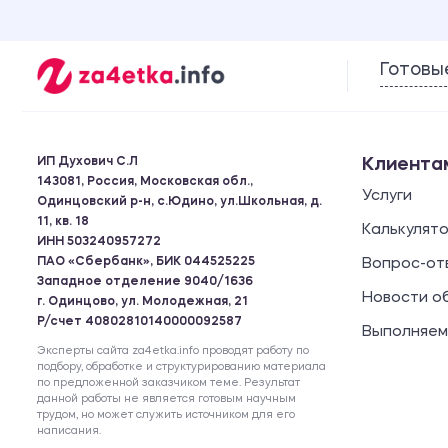
Готовы
ИП Духович С.Л
Клиента
143081, Россия, Московская обл.,
Услуги
Одинцовский р-н, с.Юдино, ул.Школьная, д.
11, кв. 18
Калькулят
ИНН 503240957272
ПАО «Сбербанк», БИК 044525225
Вопрос-от
Западное отделение 9040/1636
Новости о
г. Одинцово, ул. Молодежная, 21
Р/счет 40802810140000092587
Выполняем
Эксперты сайта za4etka.info проводят работу по
подбору, обработке и структурированию материала
по предложенной заказчиком теме. Результат
данной работы не является готовым научным
трудом, но может служить источником для его
написания.