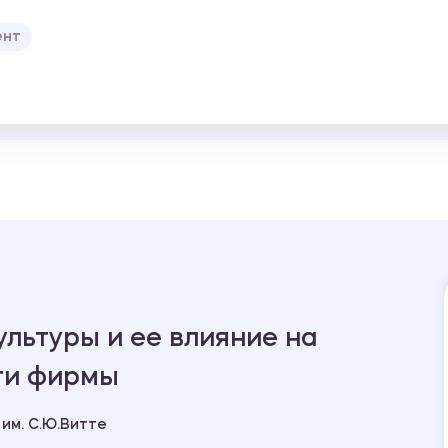
ент
льтуры и ее влияние на
ти фирмы
им. С.Ю.Витте