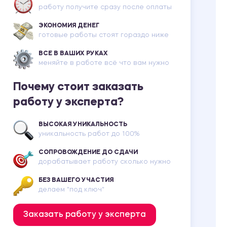
работу получите сразу после оплаты
ЭКОНОМИЯ ДЕНЕГ
готовые работы стоят гораздо ниже
ВСЕ В ВАШИХ РУКАХ
меняйте в работе всё что вам нужно
Почему стоит заказать
работу у эксперта?
ВЫСОКАЯ УНИКАЛЬНОСТЬ
уникальность работ до 100%
СОПРОВОЖДЕНИЕ ДО СДАЧИ
дорабатывает работу сколько нужно
БЕЗ ВАШЕГО УЧАСТИЯ
делаем "под ключ"
Заказать работу у эксперта