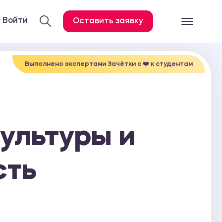
Войти
Оставить заявку
Готовые работ
Все услуги
Выполнено экспертами Зачётки c ❤️ к студентам
Дипломная работа
Курсовая работа
Контрольная работа
ультуры и
Лабораторная работа
Отчет по практике
сть
Диссертация
План-конспект
Дневник по практике