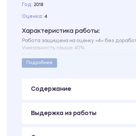
Год:
2018
Оценка:
4
Характеристика работы:
Работа защищена на оценку «4» без доработ
Уникальность свыше 40%.
Работа оформлена в соответствии с методич
Количество страниц - 33.
Подробнее
В работе также имеются следующие прилож
ПРИЛОЖЕНИЕ А Бухгалтерский баланс
ПРИЛОЖЕНИЕ Б Отчет о прибылях и убытках
Содержание
Выдержка из работы