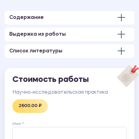
Уникальность свыше 60%.
Работа оформлена в соответствии с
методическими указаниями учебного заведения.
Содержание
Количество страниц - 18.
Выдержка из работы
Список литературы
Стоимость работы
Научно-исследовательская практика
2600.00 ₽
Имя *