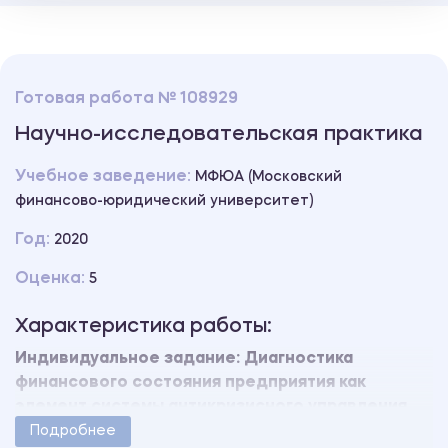
Готовая работа № 108929
Научно-исследовательская практика
Учебное заведение:
МФЮА (Московский
финансово-юридический университет)
Год:
2020
Оценка:
5
Характеристика работы:
Индивидуальное задание: Диагностика
финансового состояния предприятия как
элемент системы антикризисного управления.
Работа защищена на оценку «5» без доработок.
Подробнее