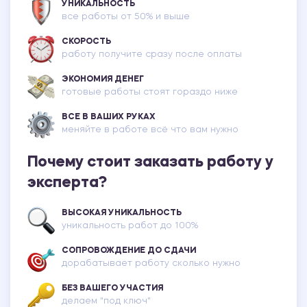
УНИКАЛЬНОСТЬ
все работы от 50% и выше
СКОРОСТЬ
работу получите сразу после оплаты
ЭКОНОМИЯ ДЕНЕГ
готовые работы стоят гораздо ниже
ВСЕ В ВАШИХ РУКАХ
меняйте в работе всё что вам нужно
Почему стоит заказать работу у
эксперта?
ВЫСОКАЯ УНИКАЛЬНОСТЬ
уникальность работ до 100%
СОПРОВОЖДЕНИЕ ДО СДАЧИ
дорабатывает работу сколько нужно
БЕЗ ВАШЕГО УЧАСТИЯ
делаем "под ключ"