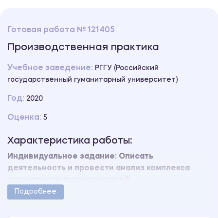
Готовая работа № 121405
Производственная практика
Учебное заведение:
РГГУ (Российский
государственный гуманитарный университет)
Год:
2020
Оценка:
5
Характеристика работы:
Индивидуальное задание: Описать
деятельность и провести анализ комплекса
маркетинговых коммуникаций.
Работа защищена на оценку «5» без доработок.
Подробнее
Уникальность свыше 60%.
Работа оформлена в соответствии с