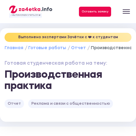
Данные, необходимые для качественного выполнения заказа
Оставить заявку
- МЫ ПОМОГАЕМ УЧИТЬСЯ ❤️
Выполнено экспертами Зачётки c ❤️ к студентам
Главная
Готовые работы
Отчет
Производственная
Готовая студенческая работа на тему:
Производственная
практика
Отчет
Реклама и связи с общественностью