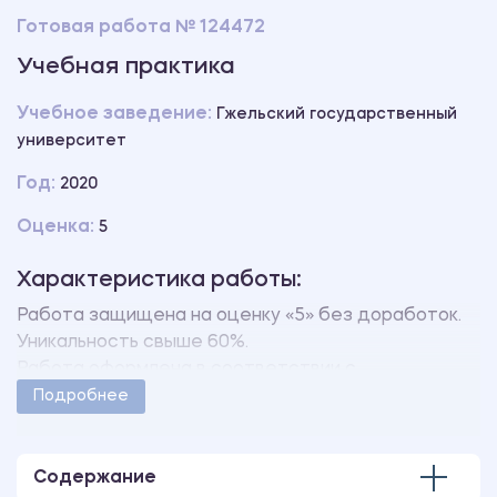
Готовая работа № 124472
Учебная практика
Учебное заведение:
Гжельский государственный
университет
Год:
2020
Оценка:
5
Характеристика работы:
Работа защищена на оценку «5» без доработок.
Уникальность свыше 60%.
Работа оформлена в соответствии с
методическими указаниями учебного заведения.
Подробнее
Количество страниц - 47.
В работе также имеются следующие приложения:
ПРИЛОЖЕНИЕ 1 Журнал учета детей
Содержание