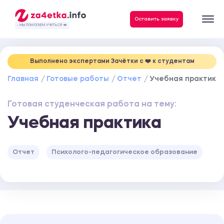
Данные, необходимые для качественного выполнения заказа
Оставить заявку
- МЫ ПОМОГАЕМ УЧИТЬСЯ ❤️
Выполнено экспертами Зачётки c ❤️ к студентам
Главная
Готовые работы
Отчет
Учебная практика
Готовая студенческая работа на тему:
Учебная практика
Отчет
Психолого-педагогическое образование