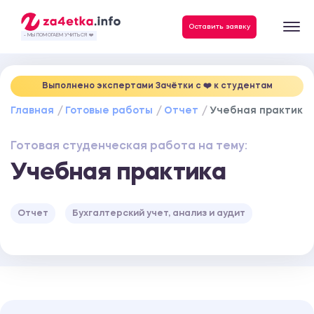
Данные, необходимые для качественного выполнения заказа
Оставить заявку
- МЫ ПОМОГАЕМ УЧИТЬСЯ ❤️
Выполнено экспертами Зачётки c ❤️ к студентам
Главная
Готовые работы
Отчет
Учебная практика
Готовая студенческая работа на тему:
Учебная практика
Отчет
Бухгалтерский учет, анализ и аудит