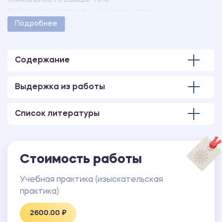
Уникальность свыше 70%.
Работа оформлена в соответствии с
методическими указаниями учебного заведения.
Подробнее
Количество страниц - 24.
Содержание
Выдержка из работы
Список литературы
Стоимость работы
Учебная практика (изыскательская
практика)
2600.00 ₽