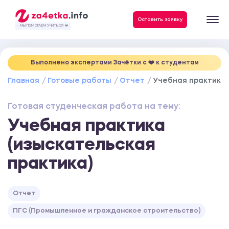
Данные, необходимые для качественного выполнения заказа
Оставить заявку
- МЫ ПОМОГАЕМ УЧИТЬСЯ ❤️
Выполнено экспертами Зачётки c ❤️ к студентам
Главная
Готовые работы
Отчет
Учебная практика 
Готовая студенческая работа на тему:
Учебная практика
(изыскательская
практика)
Отчет
ПГС (Промышленное и гражданское строительство)