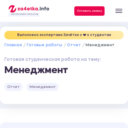
Данные, необходимые для качественного выполнения заказа
Оставить заявку
- МЫ ПОМОГАЕМ УЧИТЬСЯ ❤️
Выполнено экспертами Зачётки c ❤️ к студентам
Главная
Готовые работы
Отчет
Менеджмент
Готовая студенческая работа на тему:
Менеджмент
Отчет
Менеджмент