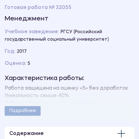
Готовая работа № 32055
Менеджмент
Учебное заведение:
РГСУ (Российский
государственный социальный университет)
Год:
2017
Оценка:
5
Характеристика работы:
Работа защищена на оценку «5» без доработок
Уникальность свыше 40%.
Работа оформлена в соответствии с
методическими указаниями учебного заведения.
Подробнее
Количество страниц - 38.
В работе также имеются следующие приложения:
Приложение А Свидетельство о регистрации
Содержание