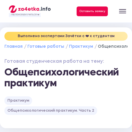
Данные, необходимые для качественного выполнения заказа
Оставить заявку
- МЫ ПОМОГАЕМ УЧИТЬСЯ ❤️
Выполнено экспертами Зачётки c ❤️ к студентам
Главная
Готовые работы
Практикум
Общепсихолог
Готовая студенческая работа на тему:
Общепсихологический
практикум
Практикум
Общепсихологический практикум. Часть 2