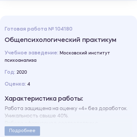
Готовая работа № 104180
Общепсихологический практикум
Учебное заведение:
Московский институт
психоанализа
Год:
2020
Оценка:
4
Характеристика работы:
Работа защищена на оценку «4» без доработок.
Уникальность свыше 40%.
Работа оформлена в соответствии с
методическими указаниями учебного заведения.
Подробнее