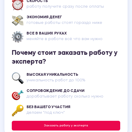
СКОРОСТЬ
работу получите сразу после оплаты
ЭКОНОМИЯ ДЕНЕГ
готовые работы стоят гораздо ниже
ВСЕ В ВАШИХ РУКАХ
меняйте в работе всё что вам нужно
Почему стоит заказать работу у
эксперта?
ВЫСОКАЯ УНИКАЛЬНОСТЬ
уникальность работ до 100%
СОПРОВОЖДЕНИЕ ДО СДАЧИ
дорабатывает работу сколько нужно
БЕЗ ВАШЕГО УЧАСТИЯ
делаем "под ключ"
Заказать работу у эксперта