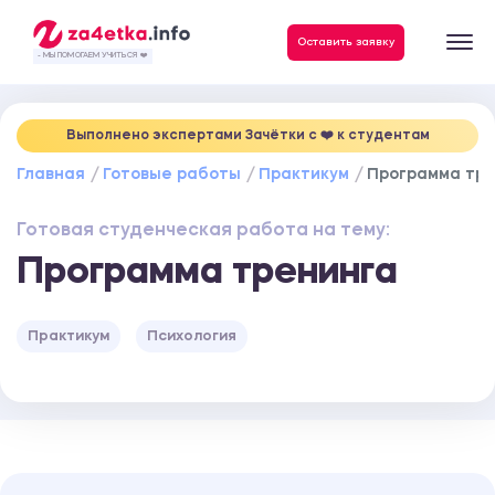
Данные, необходимые для качественного выполнения заказа
Оставить заявку
- МЫ ПОМОГАЕМ УЧИТЬСЯ ❤️
Выполнено экспертами Зачётки c ❤️ к студентам
Главная
Готовые работы
Практикум
Программа тр
Готовая студенческая работа на тему:
Программа тренинга
Практикум
Психология