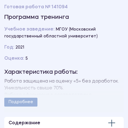
Готовая работа № 141094
Программа тренинга
Учебное заведение:
МГОУ (Московский
государственный областной университет)
Год:
2021
Оценка:
5
Характеристика работы:
Работа защищена на оценку «5» без доработок.
Уникальность свыше 70%.
Работа оформлена в соответствии с
методическими указаниями учебного заведения.
Подробнее
Количество страниц - 8.
Содержание