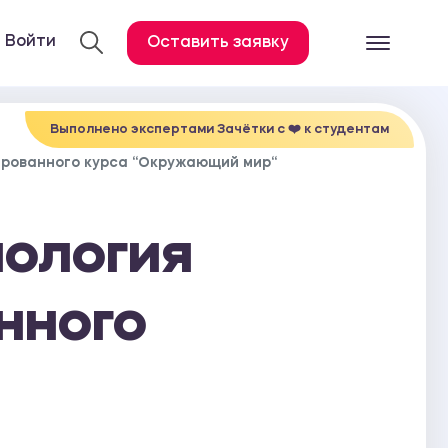
Войти
Оставить заявку
Готовые работ
Все услуги
Выполнено экспертами Зачётки c ❤️ к студентам
ированного курса “Окружающий мир“
Дипломная работа
Курсовая работа
нология
Контрольная работа
Лабораторная работа
нного
Отчет по практике
Диссертация
План-конспект
Дневник по практике