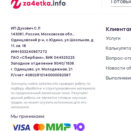
Готовы
ИП Духович С.Л
Клиента
143081, Россия, Московская обл.,
Услуги
Одинцовский р-н, с.Юдино, ул.Школьная, д.
11, кв. 18
Калькулят
ИНН 503240957272
ПАО «Сбербанк», БИК 044525225
Вопрос-от
Западное отделение 9040/1636
Новости о
г. Одинцово, ул. Молодежная, 21
Р/счет 40802810140000092587
Выполняем
Эксперты сайта za4etka.info проводят работу по
подбору, обработке и структурированию материала
по предложенной заказчиком теме. Результат
данной работы не является готовым научным
трудом, но может служить источником для его
написания.
Мы принимаем: