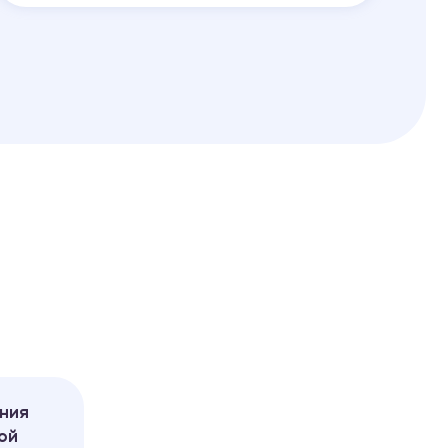
ния
ой