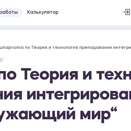
 работы
Калькулятор
шпаргалка по Теория и технология преподавания интегр
у:
по Теория и тех
ия интегрирова
ружающий мир“