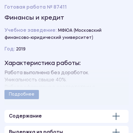
Готовая работа № 87411
Финансы и кредит
Учебное заведение:
МФЮА (Московский
финансово-юридический университет)
Год:
2019
Характеристика работы:
Работа выполнена без доработок.
Уникальность свыше 40%.
Работа оформлена в соответствии с
методическими указаниями учебного заведения.
Подробнее
Количество страниц - 90.
Содержание
Выдержка из работы