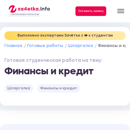
Данные, необходимые для качественного выполнения заказа
Оставить заявку
- МЫ ПОМОГАЕМ УЧИТЬСЯ ❤️
Выполнено экспертами Зачётки c ❤️ к студентам
Главная
Готовые работы
Шпаргалка
Финансы и кр
Готовая студенческая работа на тему:
Финансы и кредит
Шпаргалка
Финансы и кредит