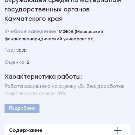
окружающей среды по материалам
государственных органов
Камчатского края
Учебное заведение:
МФЮА (Московский
финансово-юридический университет)
Год:
2020
Оценка:
5
Характеристика работы:
Работа защищена на оценку «5» без доработок.
Уникальность свыше 70%.
Работа оформлена в соответствии с
методическими указаниями учебного заведения.
Подробнее
Количество страниц - 8.
Содержание