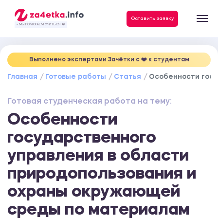
Данные, необходимые для качественного выполнения заказа
Оставить заявку
- МЫ ПОМОГАЕМ УЧИТЬСЯ ❤️
Выполнено экспертами Зачётки c ❤️ к студентам
Главная
Готовые работы
Статья
Особенности госу
Готовая студенческая работа на тему:
Особенности
государственного
управления в области
природопользования и
охраны окружающей
среды по материалам