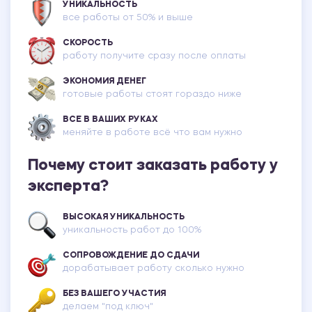
УНИКАЛЬНОСТЬ
все работы от 50% и выше
СКОРОСТЬ
работу получите сразу после оплаты
ЭКОНОМИЯ ДЕНЕГ
готовые работы стоят гораздо ниже
ВСЕ В ВАШИХ РУКАХ
меняйте в работе всё что вам нужно
Почему стоит заказать работу у
эксперта?
ВЫСОКАЯ УНИКАЛЬНОСТЬ
уникальность работ до 100%
СОПРОВОЖДЕНИЕ ДО СДАЧИ
дорабатывает работу сколько нужно
БЕЗ ВАШЕГО УЧАСТИЯ
делаем "под ключ"