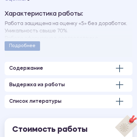
Характеристика работы:
Работа защищена на оценку «5» без доработок.
Уникальность свыше 70%.
Работа оформлена в соответствии с
методическими указаниями учебного заведения.
Подробнее
Количество страниц - 6.
Содержание
Выдержка из работы
Список литературы
Стоимость работы