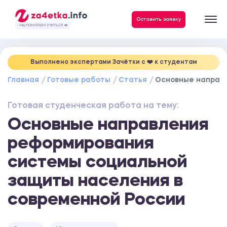
Данные, необходимые для качественного выполнения заказа
Оставить заявку
- МЫ ПОМОГАЕМ УЧИТЬСЯ ❤️
Выполнено экспертами Зачётки c ❤️ к студентам
Главная
Готовые работы
Статья
Основные направл
Готовая студенческая работа на тему:
Основные направления
реформирования
системы социальной
защиты населения в
современной России