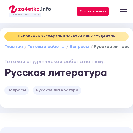
Данные, необходимые для качественного выполнения заказа
Оставить заявку
- МЫ ПОМОГАЕМ УЧИТЬСЯ ❤️
Выполнено экспертами Зачётки c ❤️ к студентам
Главная
Готовые работы
Вопросы
Русская литерат
Готовая студенческая работа на тему:
Русская литература
Вопросы
Русская литература