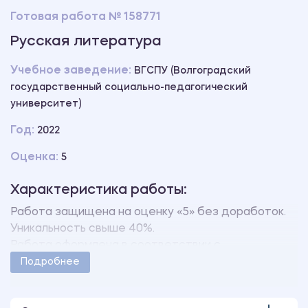
Готовая работа № 158771
Русская литература
Учебное заведение:
ВГСПУ (Волгоградский
государственный социально-педагогический
университет)
Год:
2022
Оценка:
5
Характеристика работы:
Работа защищена на оценку «5» без доработок.
Уникальность свыше 40%.
Работа оформлена в соответствии с
методическими указаниями учебного заведения.
Подробнее
Количество страниц - 4.