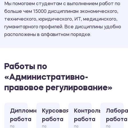
Мы помогаем студентам с выполнением работ по
больше чем 15000 дисциплинам экономического,
технического, юридического, ИТ, медицинского,
гуманитарного профилей. Все дисциплины удобно
расположены в алфавитном порядке.
Работы по
«Административно-
правовое регулирование»
Дипломная
Курсовая
Контрольная
Лабора
работа
работа
работа
работа
по
по
по
по