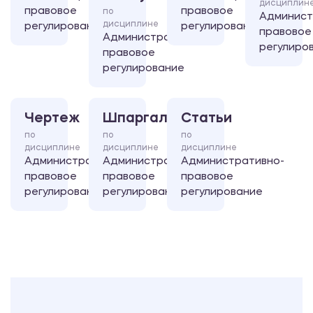
дисциплин
правовое
правовое
по
Админист
дисциплине
регулирование
регулирование
правовое
Административно-
регулиро
правовое
регулирование
Чертеж
Шпаргалка
Статьи
по
по
по
дисциплине
дисциплине
дисциплине
Административно-
Административно-
Административно-
правовое
правовое
правовое
регулирование
регулирование
регулирование