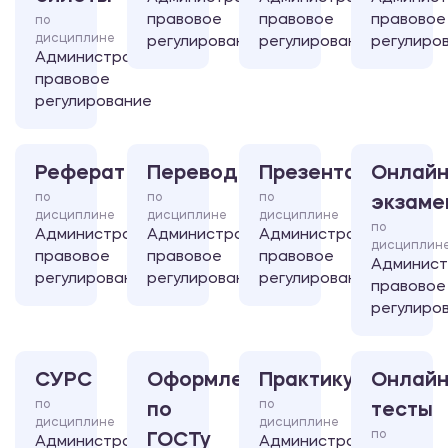
правовое
правовое
правовое
по
дисциплине
регулирование
регулирование
регулиро
Административно-
правовое
регулирование
Реферат
Перевод
Презентация
Онлайн
по
по
по
экзаме
дисциплине
дисциплине
дисциплине
по
Административно-
Административно-
Административно-
дисциплин
правовое
правовое
правовое
Админист
регулирование
регулирование
регулирование
правовое
регулиро
СУРС
Оформление
Практикум
Онлайн
по
по
по
тесты
дисциплине
дисциплине
по
ГОСТу
Административно-
Административно-