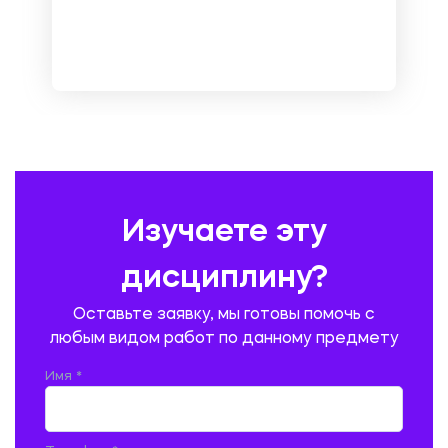
МЕТРОЛОГИЯ И СТАНДАРТИЗАЦИЯ
МЕХАНИКА МАТЕРИАЛОВ
НЕМЕЦКИЙ ЯЗЫК
ОХРАНА ТРУДА И БЕЗОПАСНОСТЬ ЖИЗНЕДЕЯТЕЛЬНОСТИ
ПЕДАГОГИКА
ПОЛЬСКИЙ ЯЗЫК
ПОЧТОВАЯ СВЯЗЬ
ПРАВОВЕДЕНИЕ
ПРЕДУПРЕЖДЕНИЕ И ЛИКВИДАЦИЯ ЧРЕЗВЫЧАЙНЫХ СИТУАЦИЙ
Изучаете эту
ПРОИЗВОДСТВО ПРОДУКЦИИ И ОРГАНИЗАЦИЯ ОБЩЕСТВЕННОГО
ПИТАНИЯ
дисциплину?
ПРОМЫШЛЕННОЕ И ГРАЖДАНСКОЕ СТРОИТЕЛЬСТВО
Оставьте заявку, мы готовы помочь с
ПСИХОЛОГИЯ
РЕВИЗИЯ И АУДИТ
РЕЖУЩИЙ ИНСТРУМЕНТ
любым видом работ по данному предмету
РУССКАЯ ЛИТЕРАТУРА
РУССКИЙ ЯЗЫК
Имя *
СЕЛЬСКОЕ ХОЗЯЙСТВО
СЕЛЬСКОХОЗЯЙСТВЕННАЯ ТЕХНИКА
СОЦИАЛЬНО-ГУМАНИТАРНЫЕ НАУКИ
СТАРОСЛАВЯНСКИЙ ЯЗЫК