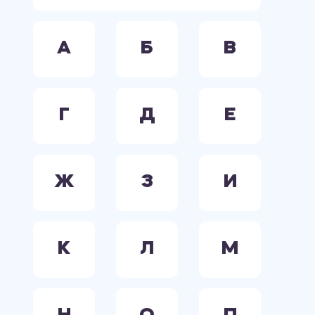
А
Б
В
Г
Д
Е
Ж
З
И
К
Л
М