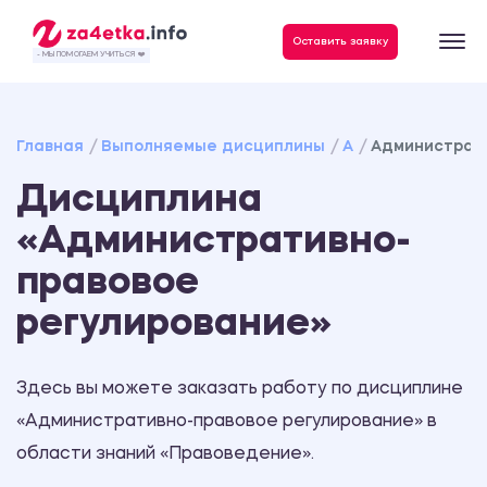
Данные, необходимые для качественного выполнения заказа
Оставить заявку
- МЫ ПОМОГАЕМ УЧИТЬСЯ ❤️
Главная
Выполняемые дисциплины
А
Администрати
Дисциплина
«Административно-
правовое
регулирование»
Здесь вы можете заказать работу по дисциплине
«Административно-правовое регулирование» в
области знаний «Правоведение».