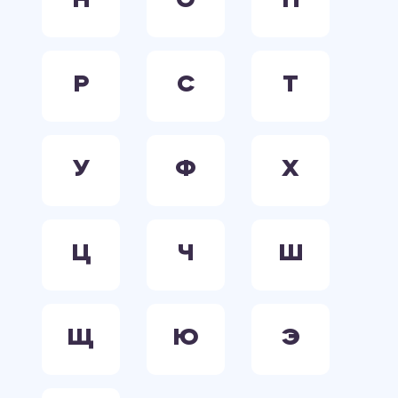
Н
О
П
Р
С
Т
У
Ф
Х
Ц
Ч
Ш
Щ
Ю
Э