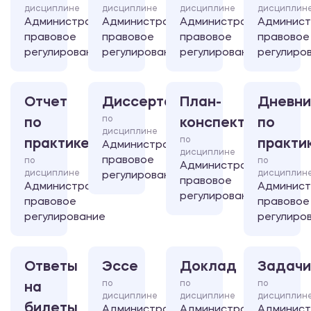
дисциплине
дисциплине
дисциплине
дисциплин
Административно-
Административно-
Административно-
Админист
правовое
правовое
правовое
правовое
регулирование
регулирование
регулирование
регулиро
Отчет
Диссертация
План-
Дневни
по
по
конспект
по
дисциплине
по
практике
практи
Административно-
дисциплине
правовое
по
по
Административно-
дисциплине
дисциплин
регулирование
правовое
Административно-
Админист
регулирование
правовое
правовое
регулирование
регулиро
Ответы
Эссе
Доклад
Задачи
по
по
по
на
дисциплине
дисциплине
дисциплин
билеты
Административно-
Административно-
Админист