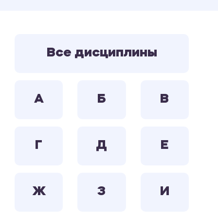
Все дисциплины
А
Б
В
Г
Д
Е
Ж
З
И