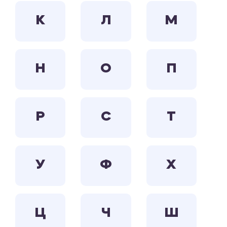
К
Л
М
Н
О
П
Р
С
Т
У
Ф
Х
Ц
Ч
Ш