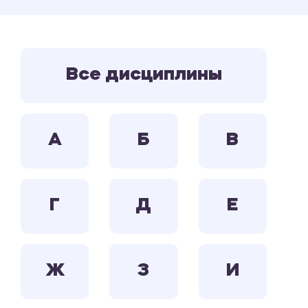
Все дисциплины
А
Б
В
Г
Д
Е
Ж
З
И