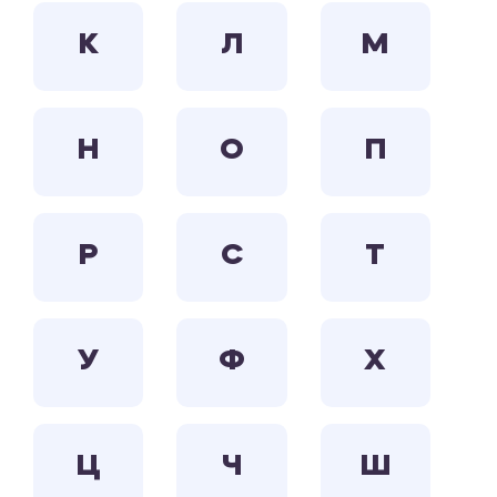
К
Л
М
Н
О
П
Р
С
Т
У
Ф
Х
Ц
Ч
Ш