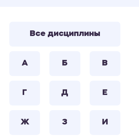
Все дисциплины
А
Б
В
Г
Д
Е
Ж
З
И