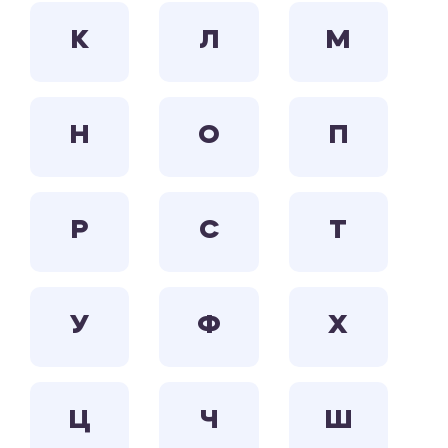
К
Л
М
Н
О
П
Р
С
Т
У
Ф
Х
Ц
Ч
Ш