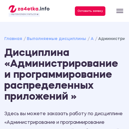
Данные, необходимые для качественного выполнения заказа
Оставить заявку
- МЫ ПОМОГАЕМ УЧИТЬСЯ ❤️
Главная
Выполняемые дисциплины
А
Администрир
Дисциплина
«Администрирование
и программирование
распределенных
приложений »
Здесь вы можете заказать работу по дисциплине
«Администрирование и программирование