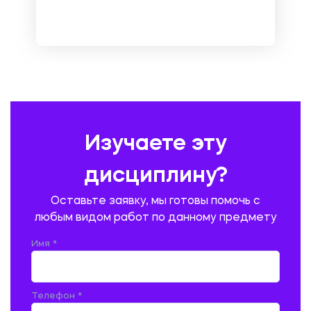
МЕТРОЛОГИЯ И СТАНДАРТИЗАЦИЯ
МЕХАНИКА МАТЕРИАЛОВ
НЕМЕЦКИЙ ЯЗЫК
ОХРАНА ТРУДА И БЕЗОПАСНОСТЬ ЖИЗНЕДЕЯТЕЛЬНОСТИ
ПЕДАГОГИКА
ПОЛЬСКИЙ ЯЗЫК
ПОЧТОВАЯ СВЯЗЬ
ПРАВОВЕДЕНИЕ
ПРЕДУПРЕЖДЕНИЕ И ЛИКВИДАЦИЯ ЧРЕЗВЫЧАЙНЫХ СИТУАЦИЙ
Изучаете эту
ПРОИЗВОДСТВО ПРОДУКЦИИ И ОРГАНИЗАЦИЯ ОБЩЕСТВЕННОГО
ПИТАНИЯ
дисциплину?
ПРОМЫШЛЕННОЕ И ГРАЖДАНСКОЕ СТРОИТЕЛЬСТВО
Оставьте заявку, мы готовы помочь с
ПСИХОЛОГИЯ
РЕВИЗИЯ И АУДИТ
РЕЖУЩИЙ ИНСТРУМЕНТ
любым видом работ по данному предмету
РУССКАЯ ЛИТЕРАТУРА
РУССКИЙ ЯЗЫК
Имя *
СЕЛЬСКОЕ ХОЗЯЙСТВО
СЕЛЬСКОХОЗЯЙСТВЕННАЯ ТЕХНИКА
СОЦИАЛЬНО-ГУМАНИТАРНЫЕ НАУКИ
СТАРОСЛАВЯНСКИЙ ЯЗЫК
Телефон *
СТРОИТЕЛЬСТВО АВТОМОБИЛЬНЫХ ДОРОГ