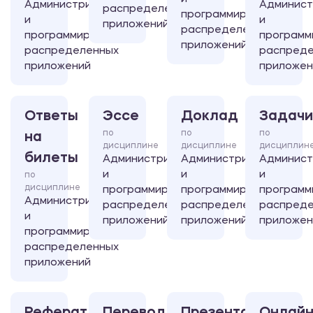
Администрирование
Админист
распределенных
программирование
и
и
приложений
распределенных
программирование
программ
приложений
распределенных
распред
приложений
приложен
Ответы
Эссе
Доклад
Задачи
по
по
по
на
дисциплине
дисциплине
дисциплин
билеты
Администрирование
Администрирование
Админист
и
и
и
по
дисциплине
программирование
программирование
программ
Администрирование
распределенных
распределенных
распред
и
приложений
приложений
приложен
программирование
распределенных
приложений