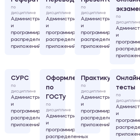
Реферат
Перевод
Презентация
Онлайн
по
по
по
экзаме
дисциплине
дисциплине
дисциплине
по
Администрирование
Администрирование
Администрирование
дисциплин
и
и
и
Админист
программирование
программирование
программирование
и
распределенных
распределенных
распределенных
программ
приложений
приложений
приложений
распред
приложен
СУРС
Оформление
Практикум
Онлайн
по
по
по
тесты
дисциплине
дисциплине
по
ГОСТу
Администрирование
Администрирование
дисциплин
и
и
по
Админист
дисциплине
программирование
программирование
и
Администрирование
распределенных
распределенных
программ
и
приложений
приложений
распред
программирование
приложен
распределенных