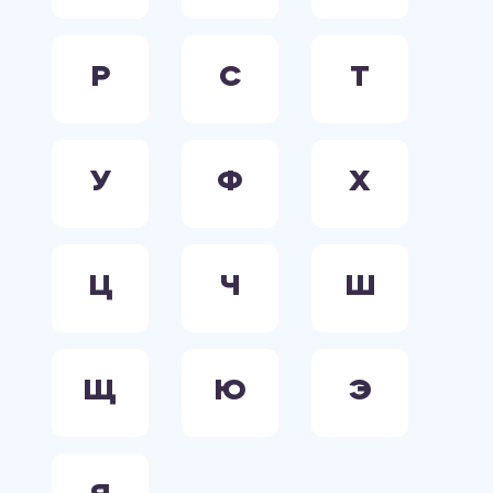
Р
С
Т
У
Ф
Х
Ц
Ч
Ш
Щ
Ю
Э