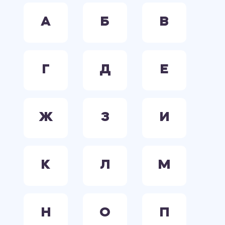
А
Б
В
Г
Д
Е
Ж
З
И
К
Л
М
Н
О
П