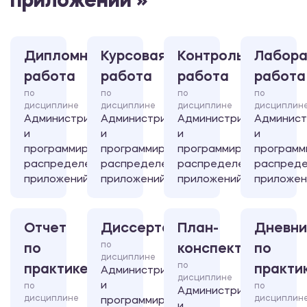
приложений »
Дипломная
Курсовая
Контрольная
Лабора
работа
работа
работа
работа
по
по
по
по
дисциплине
дисциплине
дисциплине
дисциплин
Администрирование
Администрирование
Администрирование
Админист
и
и
и
и
программирование
программирование
программирование
программ
распределенных
распределенных
распределенных
распред
приложений
приложений
приложений
приложен
Отчет
Диссертация
План-
Дневни
по
по
конспект
по
дисциплине
по
практике
практи
Администрирование
дисциплине
и
по
по
Администрирование
дисциплине
дисциплин
программирование
и