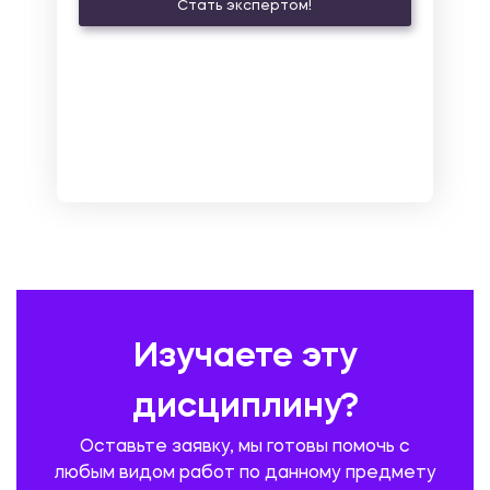
Стать экспертом!
ЛАТИНСКИЙ ЯЗЫК
ЛЕСНОЕ ХОЗЯЙСТВО
ЛОГИСТИКА
МАРКЕТИНГ И РЕКЛАМА
МАТЕМАТИКА
МЕДИЦИНА
МЕНЕДЖМЕНТ
МЕТАЛЛУРГИЯ. СВАРКА.
МЕТРОЛОГИЯ И СТАНДАРТИЗАЦИЯ
МЕХАНИКА МАТЕРИАЛОВ
НЕМЕЦКИЙ ЯЗЫК
ОХРАНА ТРУДА И БЕЗОПАСНОСТЬ ЖИЗНЕДЕЯТЕЛЬНОСТИ
ПЕДАГОГИКА
ПОЛЬСКИЙ ЯЗЫК
ПОЧТОВАЯ СВЯЗЬ
ПРАВОВЕДЕНИЕ
ПРЕДУПРЕЖДЕНИЕ И ЛИКВИДАЦИЯ ЧРЕЗВЫЧАЙНЫХ СИТУАЦИЙ
Изучаете эту
ПРОИЗВОДСТВО ПРОДУКЦИИ И ОРГАНИЗАЦИЯ ОБЩЕСТВЕННОГО
ПИТАНИЯ
дисциплину?
ПРОМЫШЛЕННОЕ И ГРАЖДАНСКОЕ СТРОИТЕЛЬСТВО
Оставьте заявку, мы готовы помочь с
ПСИХОЛОГИЯ
РЕВИЗИЯ И АУДИТ
РЕЖУЩИЙ ИНСТРУМЕНТ
любым видом работ по данному предмету