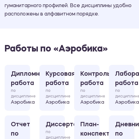
гуманитарного профилей. Все дисциплины удобно
расположены в алфавитном порядке.
Работы по «Аэробика»
Дипломная
Курсовая
Контрольная
Лабора
работа
работа
работа
работа
по
по
по
по
дисциплине
дисциплине
дисциплине
дисциплин
Аэробика
Аэробика
Аэробика
Аэробика
Отчет
Диссертация
План-
Дневни
по
по
конспект
по
дисциплине