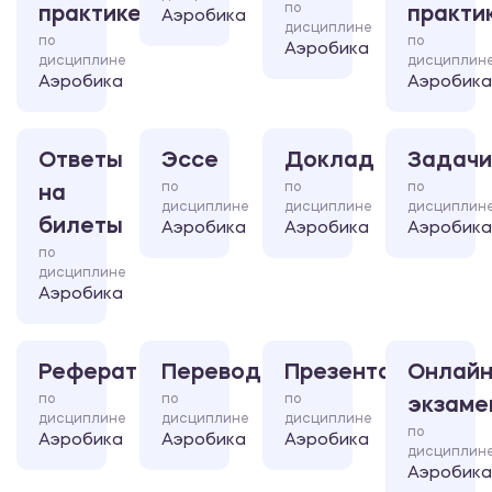
по
практике
практи
Аэробика
дисциплине
по
по
Аэробика
дисциплине
дисциплин
Аэробика
Аэробика
Ответы
Эссе
Доклад
Задачи
по
по
по
на
дисциплине
дисциплине
дисциплин
билеты
Аэробика
Аэробика
Аэробика
по
дисциплине
Аэробика
Реферат
Перевод
Презентация
Онлайн
по
по
по
экзаме
дисциплине
дисциплине
дисциплине
по
Аэробика
Аэробика
Аэробика
дисциплин
Аэробика