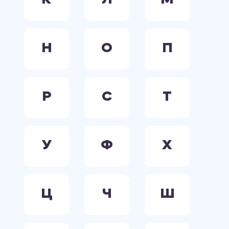
К
Л
М
Н
О
П
Р
С
Т
У
Ф
Х
Ц
Ч
Ш