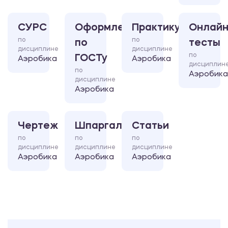
СУРС
Оформление
Практикум
Онлайн
по
по
по
тесты
дисциплине
дисциплине
по
ГОСТу
Аэробика
Аэробика
дисциплин
по
Аэробика
дисциплине
Аэробика
Чертеж
Шпаргалка
Статьи
по
по
по
дисциплине
дисциплине
дисциплине
Аэробика
Аэробика
Аэробика