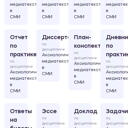
медиатексты
медиатексты
медиатексты
медиате
в
в
в
в
СМИ
СМИ
СМИ
СМИ
Отчет
Диссертация
План-
Дневни
по
по
конспект
по
дисциплине
по
практике
практи
Аксиологические
дисциплине
медиатексты
по
по
Аксиологические
дисциплине
дисциплин
в
медиатексты
Аксиологические
Аксиолог
СМИ
в
медиатексты
медиате
СМИ
в
в
СМИ
СМИ
Ответы
Эссе
Доклад
Задачи
по
по
по
на
дисциплине
дисциплине
дисциплин