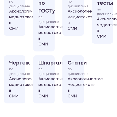
по
по
по
тесты
дисциплине
дисциплине
по
ГОСТу
Аксиологические
Аксиологические
дисциплин
медиатексты
медиатексты
по
Аксиолог
дисциплине
в
в
медиате
Аксиологические
СМИ
СМИ
в
медиатексты
СМИ
в
СМИ
Чертеж
Шпаргалка
Статьи
по
по
по
дисциплине
дисциплине
дисциплине
Аксиологические
Аксиологические
Аксиологические
медиатексты
медиатексты
медиатексты
в
в
в
СМИ
СМИ
СМИ