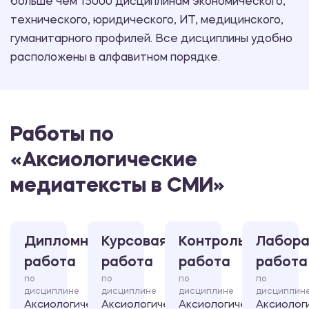
больше чем 15000 дисциплинам экономического,
технического, юридического, ИТ, медицинского,
гуманитарного профилей. Все дисциплины удобно
расположены в алфавитном порядке.
Работы по
«Аксиологические
медиатексты в СМИ»
Дипломная
Курсовая
Контрольная
Лабора
работа
работа
работа
работа
по
по
по
по
дисциплине
дисциплине
дисциплине
дисциплин
Аксиологические
Аксиологические
Аксиологические
Аксиолог