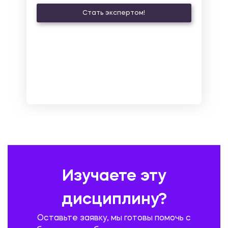
КУЛЬТУРОЛОГИЯ И ДЕЯТЕЛЬНОСТЬ В СФЕРЕ КУЛЬТУРЫ
Стать экспертом!
ЛАТИНСКИЙ ЯЗЫК
ЛЕСНОЕ ХОЗЯЙСТВО
ЛОГИСТИКА
МАРКЕТИНГ И РЕКЛАМА
МАТЕМАТИКА
МЕДИЦИНА
МЕНЕДЖМЕНТ
МЕТАЛЛУРГИЯ. СВАРКА.
МЕТРОЛОГИЯ И СТАНДАРТИЗАЦИЯ
МЕХАНИКА МАТЕРИАЛОВ
НЕМЕЦКИЙ ЯЗЫК
ОХРАНА ТРУДА И БЕЗОПАСНОСТЬ ЖИЗНЕДЕЯТЕЛЬНОСТИ
ПЕДАГОГИКА
ПОЛЬСКИЙ ЯЗЫК
ПОЧТОВАЯ СВЯЗЬ
ПРАВОВЕДЕНИЕ
ПРЕДУПРЕЖДЕНИЕ И ЛИКВИДАЦИЯ ЧРЕЗВЫЧАЙНЫХ СИТУАЦИЙ
Изучаете эту
ПРОИЗВОДСТВО ПРОДУКЦИИ И ОРГАНИЗАЦИЯ ОБЩЕСТВЕННОГО
ПИТАНИЯ
дисциплину?
ПРОМЫШЛЕННОЕ И ГРАЖДАНСКОЕ СТРОИТЕЛЬСТВО
Оставьте заявку, мы готовы помочь с
ПСИХОЛОГИЯ
РЕВИЗИЯ И АУДИТ
РЕЖУЩИЙ ИНСТРУМЕНТ