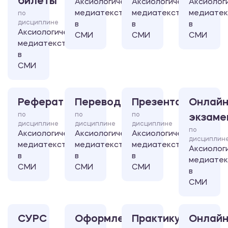
билеты
Аксиологические
Аксиологические
Аксиолог
медиатексты
медиатексты
медиате
по
дисциплине
в
в
в
Аксиологические
СМИ
СМИ
СМИ
медиатексты
в
СМИ
Реферат
Перевод
Презентация
Онлайн
по
по
по
экзаме
дисциплине
дисциплине
дисциплине
по
Аксиологические
Аксиологические
Аксиологические
дисциплин
медиатексты
медиатексты
медиатексты
Аксиолог
в
в
в
медиате
СМИ
СМИ
СМИ
в
СМИ
СУРС
Оформление
Практикум
Онлайн