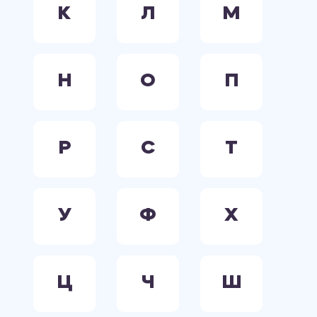
К
Л
М
Н
О
П
Р
С
Т
У
Ф
Х
Ц
Ч
Ш