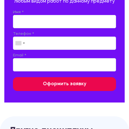
любым видом работ по данному предмету
РУССКАЯ ЛИТЕРАТУРА
РУССКИЙ ЯЗЫК
Имя *
СЕЛЬСКОЕ ХОЗЯЙСТВО
СЕЛЬСКОХОЗЯЙСТВЕННАЯ ТЕХНИКА
СОЦИАЛЬНО-ГУМАНИТАРНЫЕ НАУКИ
СТАРОСЛАВЯНСКИЙ ЯЗЫК
Телефон *
СТРОИТЕЛЬСТВО АВТОМОБИЛЬНЫХ ДОРОГ
СТРОИТЕЛЬСТВО ЖЕЛЕЗНЫХ ДОРОГ
ТАМОЖЕННОЕ ДЕЛО
Email *
ТЕПЛОЭНЕРГЕТИКА
ТЕХНОЛОГИЯ ДЕРЕВООБРАБАТЫВАЮЩИХ ПРОИЗВОДСТВ
ТЕХНОЛОГИЯ ЛИТЕЙНОГО ПРОИЗВОДСТВА
ТЕХНОЛОГИЯ МАШИНОСТРОЕНИЯ
ТЕХНОЛОГИЯ ШВЕЙНОГО ПРОИЗВОДСТВА
ТОВАРОВЕДЕНИЕ И ТОРГОВЛЯ
ФИЗИКА
ФИЗИЧЕСКАЯ КУЛЬТУРА
ФИНАНСЫ И КРЕДИТ