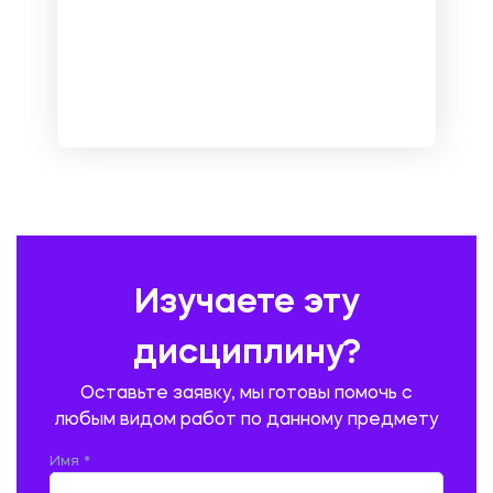
МАРКЕТИНГ И РЕКЛАМА
МАТЕМАТИКА
МЕДИЦИНА
МЕНЕДЖМЕНТ
МЕТАЛЛУРГИЯ. СВАРКА.
МЕТРОЛОГИЯ И СТАНДАРТИЗАЦИЯ
МЕХАНИКА МАТЕРИАЛОВ
НЕМЕЦКИЙ ЯЗЫК
ОХРАНА ТРУДА И БЕЗОПАСНОСТЬ ЖИЗНЕДЕЯТЕЛЬНОСТИ
ПЕДАГОГИКА
ПОЛЬСКИЙ ЯЗЫК
ПОЧТОВАЯ СВЯЗЬ
ПРАВОВЕДЕНИЕ
ПРЕДУПРЕЖДЕНИЕ И ЛИКВИДАЦИЯ ЧРЕЗВЫЧАЙНЫХ СИТУАЦИЙ
Изучаете эту
ПРОИЗВОДСТВО ПРОДУКЦИИ И ОРГАНИЗАЦИЯ ОБЩЕСТВЕННОГО
ПИТАНИЯ
дисциплину?
ПРОМЫШЛЕННОЕ И ГРАЖДАНСКОЕ СТРОИТЕЛЬСТВО
Оставьте заявку, мы готовы помочь с
ПСИХОЛОГИЯ
РЕВИЗИЯ И АУДИТ
РЕЖУЩИЙ ИНСТРУМЕНТ
любым видом работ по данному предмету
РУССКАЯ ЛИТЕРАТУРА
РУССКИЙ ЯЗЫК
Имя *
СЕЛЬСКОЕ ХОЗЯЙСТВО
СЕЛЬСКОХОЗЯЙСТВЕННАЯ ТЕХНИКА