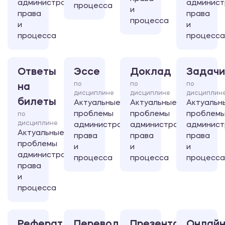
административного
админист
процесса
и
права
права
процесса
и
и
процесса
процесса
Ответы
Эссе
Доклад
Задачи
по
по
по
на
дисциплине
дисциплине
дисциплин
билеты
Актуальные
Актуальные
Актуальн
проблемы
проблемы
проблем
по
дисциплине
административного
административного
админист
Актуальные
права
права
права
проблемы
и
и
и
административного
процесса
процесса
процесса
права
и
процесса
Реферат
Перевод
Презентация
Онлайн