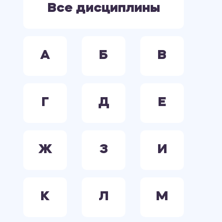
Все дисциплины
А
Б
В
Г
Д
Е
Ж
З
И
К
Л
М