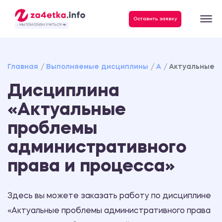
Данные, необходимые для качественного выполнения заказа
Оставить заявку
- МЫ ПОМОГАЕМ УЧИТЬСЯ ❤️
Главная
Выполняемые дисциплины
А
Актуальные п
Дисциплина
«Актуальные
проблемы
административного
права и процесса»
Здесь вы можете заказать работу по дисциплине
«Актуальные проблемы административного права