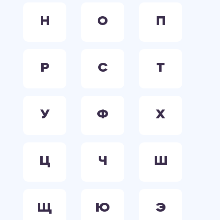
Н
О
П
Р
С
Т
У
Ф
Х
Ц
Ч
Ш
Щ
Ю
Э