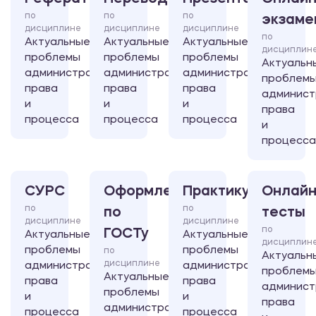
по
по
по
экзаме
дисциплине
дисциплине
дисциплине
по
Актуальные
Актуальные
Актуальные
дисциплин
проблемы
проблемы
проблемы
Актуальн
административного
административного
административного
проблем
права
права
права
админист
и
и
и
права
процесса
процесса
процесса
и
процесса
СУРС
Оформление
Практикум
Онлайн
по
по
по
тесты
дисциплине
дисциплине
по
ГОСТу
Актуальные
Актуальные
дисциплин
проблемы
проблемы
по
Актуальн
дисциплине
административного
административного
проблем
Актуальные
права
права
админист
проблемы
и
и
права
административного
процесса
процесса