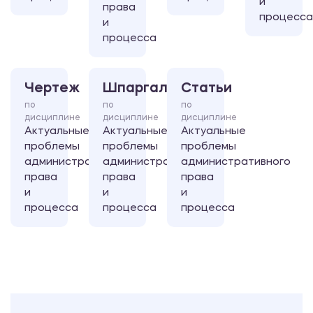
и
права
процесса
и
процесса
Чертеж
Шпаргалка
Статьи
по
по
по
дисциплине
дисциплине
дисциплине
Актуальные
Актуальные
Актуальные
проблемы
проблемы
проблемы
административного
административного
административного
права
права
права
и
и
и
процесса
процесса
процесса