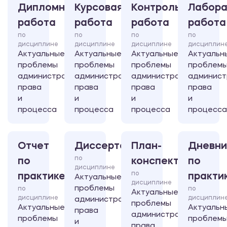
Дипломная
Курсовая
Контрольная
Лабора
работа
работа
работа
работа
по
по
по
по
дисциплине
дисциплине
дисциплине
дисциплин
Актуальные
Актуальные
Актуальные
Актуальн
проблемы
проблемы
проблемы
проблем
административного
административного
административного
админист
права
права
права
права
и
и
и
и
процесса
процесса
процесса
процесса
Отчет
Диссертация
План-
Дневни
по
по
конспект
по
дисциплине
по
практике
практи
Актуальные
дисциплине
проблемы
по
по
Актуальные
дисциплине
дисциплин
административного
проблемы
Актуальные
Актуальн
права
административного
проблемы
проблем
и
права