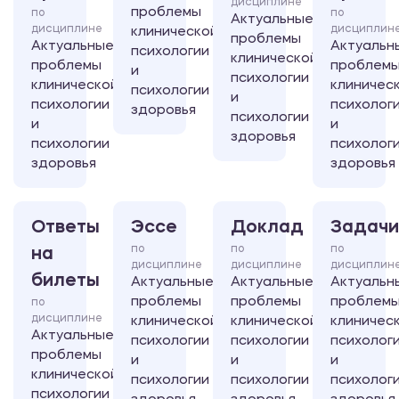
дисциплине
проблемы
по
по
Актуальные
дисциплине
дисциплин
клинической
проблемы
Актуальные
Актуальн
психологии
клинической
проблемы
проблем
и
психологии
клинической
клиничес
психологии
и
психологии
психолог
здоровья
психологии
и
и
здоровья
психологии
психолог
здоровья
здоровья
Ответы
Эссе
Доклад
Задачи
по
по
по
на
дисциплине
дисциплине
дисциплин
билеты
Актуальные
Актуальные
Актуальн
проблемы
проблемы
проблем
по
дисциплине
клинической
клинической
клиничес
Актуальные
психологии
психологии
психолог
проблемы
и
и
и
клинической
психологии
психологии
психолог
психологии