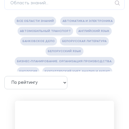
ВСЕ ОБЛАСТИ ЗНАНИЙ
АВТОМАТИКА И ЭЛЕКТРОНИКА
АВТОМОБИЛЬНЫЙ ТРАНСПОРТ
АНГЛИЙСКИЙ ЯЗЫК
БАНКОВСКОЕ ДЕЛО
БЕЛОРУССКАЯ ЛИТЕРАТУРА
БЕЛОРУССКИЙ ЯЗЫК
БИЗНЕС-ПЛАНИРОВАНИЕ. ОРГАНИЗАЦИЯ ПРОИЗВОДСТВА.
БИОЛОГИЯ
БУХГАЛТЕРСКИЙ УЧЕТ, АНАЛИЗ И АУДИТ
ВЕТЕРИНАРИЯ
ВОДОСНАБЖЕНИЕ И ВОДООТВЕДЕНИЕ
ГАЗОВАЯ И НЕФТЯНАЯ ПРОМЫШЛЕННОСТЬ
ГЕОГРАФИЯ
ГЕОЛОГИЯ И ГЕОДЕЗИЯ
ГИДРАВЛИКА
ГОСТИНИЧНЫЙ СЕРВИС. ТУРИЗМ.
ДОКУМЕНТОВЕДЕНИЕ
ЖЕЛЕЗНОДОРОЖНЫЙ ТРАНСПОРТ
ЖУРНАЛИСТИКА