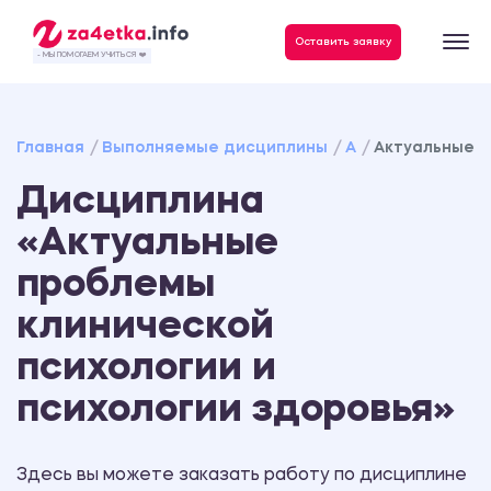
Данные, необходимые для качественного выполнения заказа
Оставить заявку
- МЫ ПОМОГАЕМ УЧИТЬСЯ ❤️
Главная
Выполняемые дисциплины
А
Актуальные п
Дисциплина
«Актуальные
проблемы
клинической
психологии и
психологии здоровья»
Здесь вы можете заказать работу по дисциплине