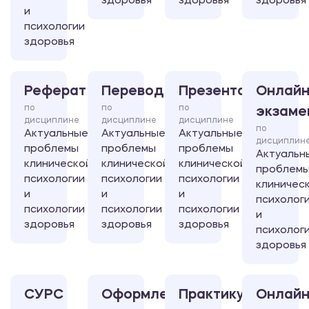
здоровья
здоровья
здоровья
и
психологии
здоровья
Реферат
Перевод
Презентация
Онлайн
по
по
по
экзаме
дисциплине
дисциплине
дисциплине
по
Актуальные
Актуальные
Актуальные
дисциплин
проблемы
проблемы
проблемы
Актуальн
клинической
клинической
клинической
проблем
психологии
психологии
психологии
клиничес
и
и
и
психолог
психологии
психологии
психологии
и
здоровья
здоровья
здоровья
психолог
здоровья
СУРС
Оформление
Практикум
Онлайн