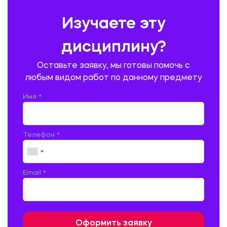
ПРЕДУПРЕЖДЕНИЕ И ЛИКВИДАЦИЯ ЧРЕЗВЫЧАЙНЫХ СИТУАЦИЙ
Изучаете эту
ПРОИЗВОДСТВО ПРОДУКЦИИ И ОРГАНИЗАЦИЯ ОБЩЕСТВЕННОГО
ПИТАНИЯ
дисциплину?
ПРОМЫШЛЕННОЕ И ГРАЖДАНСКОЕ СТРОИТЕЛЬСТВО
Оставьте заявку, мы готовы помочь с
ПСИХОЛОГИЯ
РЕВИЗИЯ И АУДИТ
РЕЖУЩИЙ ИНСТРУМЕНТ
любым видом работ по данному предмету
РУССКАЯ ЛИТЕРАТУРА
РУССКИЙ ЯЗЫК
Имя *
СЕЛЬСКОЕ ХОЗЯЙСТВО
СЕЛЬСКОХОЗЯЙСТВЕННАЯ ТЕХНИКА
СОЦИАЛЬНО-ГУМАНИТАРНЫЕ НАУКИ
СТАРОСЛАВЯНСКИЙ ЯЗЫК
Телефон *
СТРОИТЕЛЬСТВО АВТОМОБИЛЬНЫХ ДОРОГ
СТРОИТЕЛЬСТВО ЖЕЛЕЗНЫХ ДОРОГ
ТАМОЖЕННОЕ ДЕЛО
Email *
ТЕПЛОЭНЕРГЕТИКА
ТЕХНОЛОГИЯ ДЕРЕВООБРАБАТЫВАЮЩИХ ПРОИЗВОДСТВ
ТЕХНОЛОГИЯ ЛИТЕЙНОГО ПРОИЗВОДСТВА