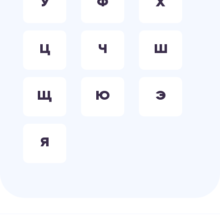
У
Ф
Х
Ц
Ч
Ш
Щ
Ю
Э
Я