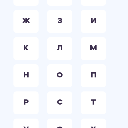
Ж
З
И
К
Л
М
Н
О
П
Р
С
Т