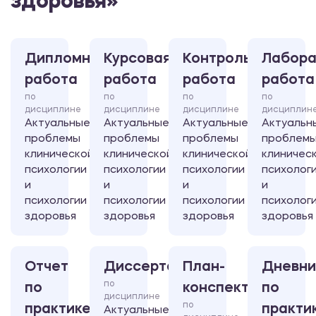
здоровья»
Дипломная
Курсовая
Контрольная
Лабора
работа
работа
работа
работа
по
по
по
по
дисциплине
дисциплине
дисциплине
дисциплин
Актуальные
Актуальные
Актуальные
Актуальн
проблемы
проблемы
проблемы
проблем
клинической
клинической
клинической
клиничес
психологии
психологии
психологии
психолог
и
и
и
и
психологии
психологии
психологии
психолог
здоровья
здоровья
здоровья
здоровья
Отчет
Диссертация
План-
Дневни
по
по
конспект
по
дисциплине
по
практике
практи
Актуальные