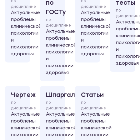
по
по
по
тесты
дисциплине
дисциплине
по
ГОСТу
Актуальные
Актуальные
дисциплин
проблемы
проблемы
по
Актуальн
дисциплине
клинической
клинической
проблем
Актуальные
психологии
психологии
клиничес
проблемы
и
и
психолог
клинической
психологии
психологии
и
психологии
здоровья
здоровья
психолог
и
здоровья
психологии
здоровья
Чертеж
Шпаргалка
Статьи
по
по
по
дисциплине
дисциплине
дисциплине
Актуальные
Актуальные
Актуальные
проблемы
проблемы
проблемы
клинической
клинической
клинической
психологии
психологии
психологии