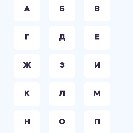
А
Б
В
Г
Д
Е
Ж
З
И
К
Л
М
Н
О
П