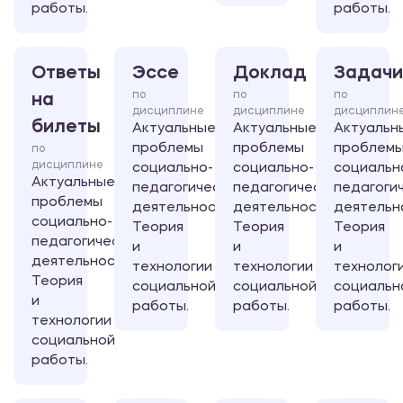
работы.
работы.
Ответы
Эссе
Доклад
Задачи
по
по
по
на
дисциплине
дисциплине
дисциплин
билеты
Актуальные
Актуальные
Актуальн
проблемы
проблемы
проблем
по
дисциплине
социально-
социально-
социальн
Актуальные
педагогической
педагогической
педагоги
проблемы
деятельности.
деятельности.
деятельн
социально-
Теория
Теория
Теория
педагогической
и
и
и
деятельности.
технологии
технологии
технолог
Теория
социальной
социальной
социальн
и
работы.
работы.
работы.
технологии
социальной
работы.