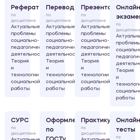
Реферат
Перевод
Презентация
Онлайн
по
по
по
экзаме
дисциплине
дисциплине
дисциплине
по
Актуальные
Актуальные
Актуальные
дисциплин
проблемы
проблемы
проблемы
Актуальн
социально-
социально-
социально-
проблем
педагогической
педагогической
педагогической
социальн
деятельности.
деятельности.
деятельности.
педагоги
Теория
Теория
Теория
деятельн
и
и
и
Теория
технологии
технологии
технологии
и
социальной
социальной
социальной
технолог
работы.
работы.
работы.
социальн
работы.
СУРС
Оформление
Практикум
Онлайн
по
по
по
тесты
дисциплине
дисциплине
по
ГОСТу
Актуальные
Актуальные