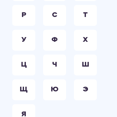
Р
С
Т
У
Ф
Х
Ц
Ч
Ш
Щ
Ю
Э
Я