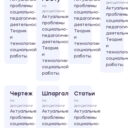
дисциплин
проблемы
проблемы
по
Актуальн
дисциплине
социально-
социально-
проблем
Актуальные
педагогической
педагогической
социальн
проблемы
деятельности.
деятельности.
педагоги
социально-
Теория
Теория
деятельн
педагогической
и
и
Теория
деятельности.
технологии
технологии
и
Теория
социальной
социальной
технолог
и
работы.
работы.
социальн
технологии
работы.
социальной
работы.
Чертеж
Шпаргалка
Статьи
по
по
по
дисциплине
дисциплине
дисциплине
Актуальные
Актуальные
Актуальные
проблемы
проблемы
проблемы
социально-
социально-
социально-