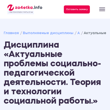
Данные, необходимые для качественного выполнения заказа
Оставить заявку
- МЫ ПОМОГАЕМ УЧИТЬСЯ ❤️
Главная
Выполняемые дисциплины
А
Актуальные п
Дисциплина
«Актуальные
проблемы социально-
педагогической
деятельности. Теория
и технологии
социальной работы.»