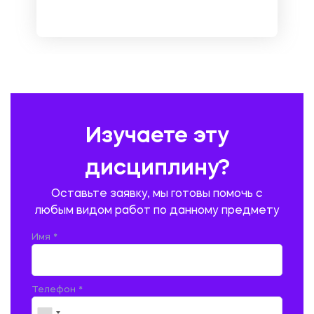
НЕМЕЦКИЙ ЯЗЫК
ОХРАНА ТРУДА И БЕЗОПАСНОСТЬ ЖИЗНЕДЕЯТЕЛЬНОСТИ
ПЕДАГОГИКА
ПОЛЬСКИЙ ЯЗЫК
ПОЧТОВАЯ СВЯЗЬ
ПРАВОВЕДЕНИЕ
ПРЕДУПРЕЖДЕНИЕ И ЛИКВИДАЦИЯ ЧРЕЗВЫЧАЙНЫХ СИТУАЦИЙ
Изучаете эту
ПРОИЗВОДСТВО ПРОДУКЦИИ И ОРГАНИЗАЦИЯ ОБЩЕСТВЕННОГО
ПИТАНИЯ
дисциплину?
ПРОМЫШЛЕННОЕ И ГРАЖДАНСКОЕ СТРОИТЕЛЬСТВО
Оставьте заявку, мы готовы помочь с
ПСИХОЛОГИЯ
РЕВИЗИЯ И АУДИТ
РЕЖУЩИЙ ИНСТРУМЕНТ
любым видом работ по данному предмету
РУССКАЯ ЛИТЕРАТУРА
РУССКИЙ ЯЗЫК
Имя *
СЕЛЬСКОЕ ХОЗЯЙСТВО
СЕЛЬСКОХОЗЯЙСТВЕННАЯ ТЕХНИКА
СОЦИАЛЬНО-ГУМАНИТАРНЫЕ НАУКИ
СТАРОСЛАВЯНСКИЙ ЯЗЫК
Телефон *
СТРОИТЕЛЬСТВО АВТОМОБИЛЬНЫХ ДОРОГ