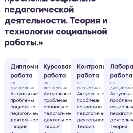
педагогической
деятельности. Теория и
технологии социальной
работы.»
Дипломная
Курсовая
Контрольная
Лабора
работа
работа
работа
работа
по
по
по
по
дисциплине
дисциплине
дисциплине
дисциплин
Актуальные
Актуальные
Актуальные
Актуальн
проблемы
проблемы
проблемы
проблем
социально-
социально-
социально-
социальн
педагогической
педагогической
педагогической
педагоги
деятельности.
деятельности.
деятельности.
деятельн
Теория
Теория
Теория
Теория