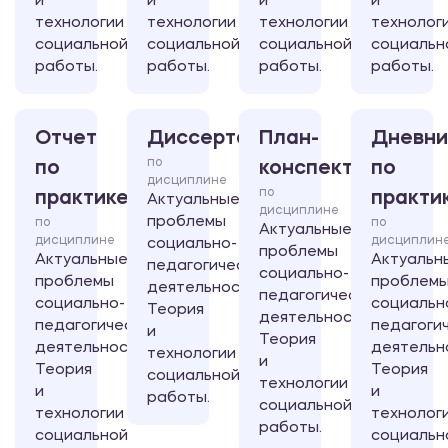
и
и
и
и
технологии
технологии
технологии
технолог
социальной
социальной
социальной
социальн
работы.
работы.
работы.
работы.
Отчет
Диссертация
План-
Дневни
по
по
конспект
по
дисциплине
по
практике
практи
Актуальные
дисциплине
проблемы
по
по
Актуальные
дисциплине
дисциплин
социально-
проблемы
Актуальные
Актуальн
педагогической
социально-
проблемы
проблем
деятельности.
педагогической
социально-
социальн
Теория
деятельности.
педагогической
педагоги
и
Теория
деятельности.
деятельн
технологии
и
Теория
Теория
социальной
технологии
и
и
работы.
социальной
технологии
технолог
работы.
социальной
социальн