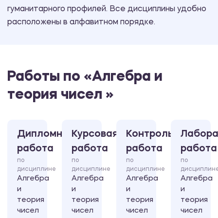
гуманитарного профилей. Все дисциплины удобно
расположены в алфавитном порядке.
Работы по «Алгебра и
теория чисел »
Дипломная
Курсовая
Контрольная
Лабора
работа
работа
работа
работа
по
по
по
по
дисциплине
дисциплине
дисциплине
дисциплин
Алгебра
Алгебра
Алгебра
Алгебра
и
и
и
и
теория
теория
теория
теория
чисел
чисел
чисел
чисел