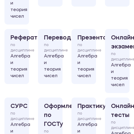
и
теория
чисел
Реферат
Перевод
Презентация
Онлайн
по
по
по
экзаме
дисциплине
дисциплине
дисциплине
по
Алгебра
Алгебра
Алгебра
дисциплин
и
и
и
Алгебра
теория
теория
теория
и
чисел
чисел
чисел
теория
чисел
СУРС
Оформление
Практикум
Онлайн
по
по
по
тесты
дисциплине
дисциплине
по
ГОСТу
Алгебра
Алгебра
дисциплин
и
и
по
Алгебра