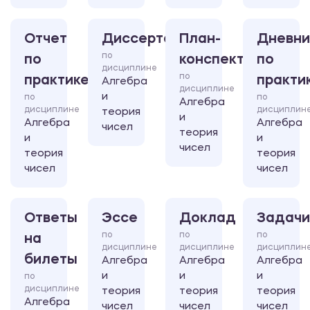
Отчет
Диссертация
План-
Дневни
по
по
конспект
по
дисциплине
по
практике
практи
Алгебра
дисциплине
и
по
по
Алгебра
дисциплине
дисциплин
теория
и
Алгебра
Алгебра
чисел
теория
и
и
чисел
теория
теория
чисел
чисел
Ответы
Эссе
Доклад
Задачи
по
по
по
на
дисциплине
дисциплине
дисциплин
билеты
Алгебра
Алгебра
Алгебра
и
и
и
по
дисциплине
теория
теория
теория
Алгебра
чисел
чисел
чисел