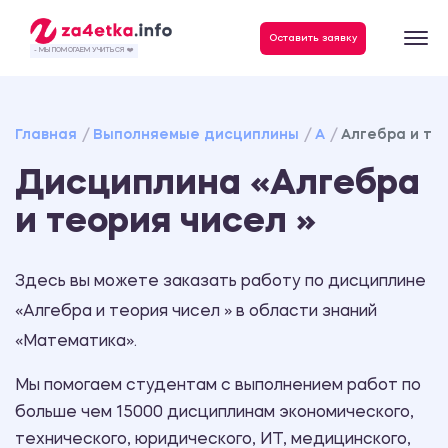
Данные, необходимые для качественного выполнения заказа
Оставить заявку
- МЫ ПОМОГАЕМ УЧИТЬСЯ ❤️
Главная
Выполняемые дисциплины
А
Алгебра и те
Дисциплина «Алгебра
и теория чисел »
Здесь вы можете заказать работу по дисциплине
«Алгебра и теория чисел » в области знаний
«Математика».
Мы помогаем студентам с выполнением работ по
больше чем 15000 дисциплинам экономического,
технического, юридического, ИТ, медицинского,