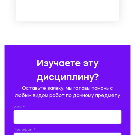
МЕТРОЛОГИЯ И СТАНДАРТИЗАЦИЯ
МЕХАНИКА МАТЕРИАЛОВ
НЕМЕЦКИЙ ЯЗЫК
ОХРАНА ТРУДА И БЕЗОПАСНОСТЬ ЖИЗНЕДЕЯТЕЛЬНОСТИ
ПЕДАГОГИКА
ПОЛЬСКИЙ ЯЗЫК
ПОЧТОВАЯ СВЯЗЬ
ПРАВОВЕДЕНИЕ
ПРЕДУПРЕЖДЕНИЕ И ЛИКВИДАЦИЯ ЧРЕЗВЫЧАЙНЫХ СИТУАЦИЙ
Изучаете эту
ПРОИЗВОДСТВО ПРОДУКЦИИ И ОРГАНИЗАЦИЯ ОБЩЕСТВЕННОГО
ПИТАНИЯ
дисциплину?
ПРОМЫШЛЕННОЕ И ГРАЖДАНСКОЕ СТРОИТЕЛЬСТВО
Оставьте заявку, мы готовы помочь с
ПСИХОЛОГИЯ
РЕВИЗИЯ И АУДИТ
РЕЖУЩИЙ ИНСТРУМЕНТ
любым видом работ по данному предмету
РУССКАЯ ЛИТЕРАТУРА
РУССКИЙ ЯЗЫК
Имя *
СЕЛЬСКОЕ ХОЗЯЙСТВО
СЕЛЬСКОХОЗЯЙСТВЕННАЯ ТЕХНИКА
СОЦИАЛЬНО-ГУМАНИТАРНЫЕ НАУКИ
СТАРОСЛАВЯНСКИЙ ЯЗЫК
Телефон *
СТРОИТЕЛЬСТВО АВТОМОБИЛЬНЫХ ДОРОГ