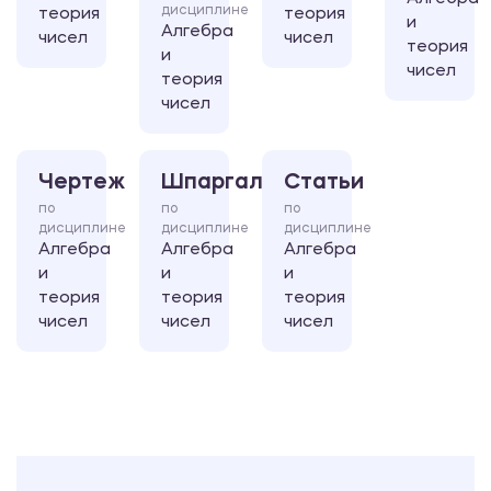
дисциплине
теория
теория
и
Алгебра
чисел
чисел
теория
и
чисел
теория
чисел
Чертеж
Шпаргалка
Статьи
по
по
по
дисциплине
дисциплине
дисциплине
Алгебра
Алгебра
Алгебра
и
и
и
теория
теория
теория
чисел
чисел
чисел