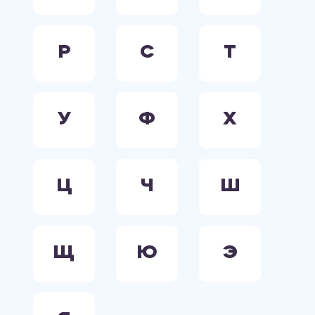
Р
С
Т
У
Ф
Х
Ц
Ч
Ш
Щ
Ю
Э