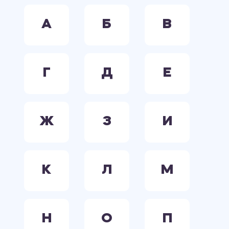
А
Б
В
Г
Д
Е
Ж
З
И
К
Л
М
Н
О
П