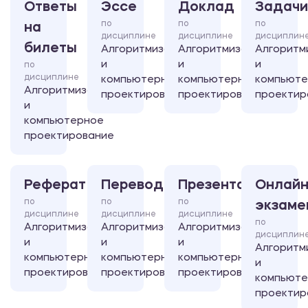
Ответы
Эссе
Доклад
Задачи
по
по
по
на
дисциплине
дисциплине
дисциплин
билеты
Алгоритмизация
Алгоритмизация
Алгоритм
и
и
и
по
дисциплине
компьютерное
компьютерное
компьют
Алгоритмизация
проектирование
проектирование
проектир
и
компьютерное
проектирование
Реферат
Перевод
Презентация
Онлайн
по
по
по
экзаме
дисциплине
дисциплине
дисциплине
по
Алгоритмизация
Алгоритмизация
Алгоритмизация
дисциплин
и
и
и
Алгоритм
компьютерное
компьютерное
компьютерное
и
проектирование
проектирование
проектирование
компьют
проектир