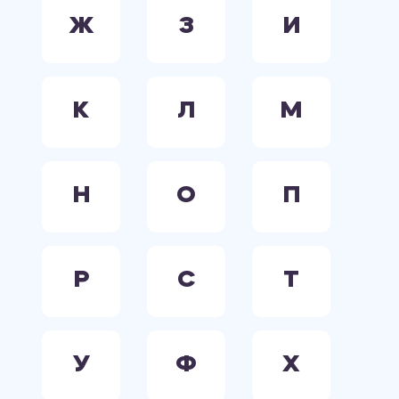
Ж
З
И
К
Л
М
Н
О
П
Р
С
Т
У
Ф
Х