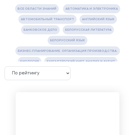
ВСЕ ОБЛАСТИ ЗНАНИЙ
АВТОМАТИКА И ЭЛЕКТРОНИКА
АВТОМОБИЛЬНЫЙ ТРАНСПОРТ
АНГЛИЙСКИЙ ЯЗЫК
БАНКОВСКОЕ ДЕЛО
БЕЛОРУССКАЯ ЛИТЕРАТУРА
БЕЛОРУССКИЙ ЯЗЫК
БИЗНЕС-ПЛАНИРОВАНИЕ. ОРГАНИЗАЦИЯ ПРОИЗВОДСТВА.
БИОЛОГИЯ
БУХГАЛТЕРСКИЙ УЧЕТ, АНАЛИЗ И АУДИТ
ВЕТЕРИНАРИЯ
ВОДОСНАБЖЕНИЕ И ВОДООТВЕДЕНИЕ
ГАЗОВАЯ И НЕФТЯНАЯ ПРОМЫШЛЕННОСТЬ
ГЕОГРАФИЯ
ГЕОЛОГИЯ И ГЕОДЕЗИЯ
ГИДРАВЛИКА
ГОСТИНИЧНЫЙ СЕРВИС. ТУРИЗМ.
ДОКУМЕНТОВЕДЕНИЕ
ЖЕЛЕЗНОДОРОЖНЫЙ ТРАНСПОРТ
ЖУРНАЛИСТИКА
ЗЕМЛЕУСТРОЙСТВО, КАДАСТР И МОНИТОРИНГ ЗЕМЕЛЬ