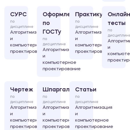
СУРС
Оформление
Практикум
Онлайн
по
по
по
тесты
дисциплине
дисциплине
по
ГОСТу
Алгоритмизация
Алгоритмизация
дисциплин
и
и
по
Алгоритм
дисциплине
компьютерное
компьютерное
и
Алгоритмизация
проектирование
проектирование
компьют
и
проектир
компьютерное
проектирование
Чертеж
Шпаргалка
Статьи
по
по
по
дисциплине
дисциплине
дисциплине
Алгоритмизация
Алгоритмизация
Алгоритмизация
и
и
и
компьютерное
компьютерное
компьютерное
проектирование
проектирование
проектирование