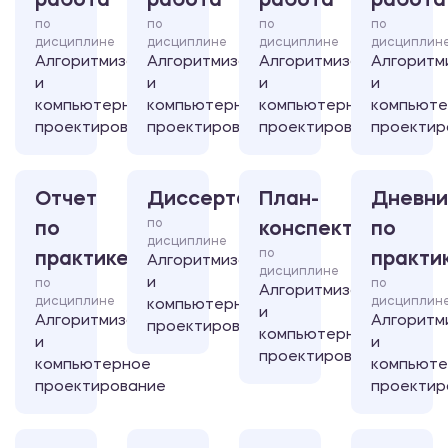
работа
работа
работа
работа
по
по
по
по
дисциплине
дисциплине
дисциплине
дисциплин
Алгоритмизация
Алгоритмизация
Алгоритмизация
Алгоритм
и
и
и
и
компьютерное
компьютерное
компьютерное
компьют
проектирование
проектирование
проектирование
проектир
Отчет
Диссертация
План-
Дневни
по
по
конспект
по
дисциплине
по
практике
практи
Алгоритмизация
дисциплине
и
по
по
Алгоритмизация
дисциплине
дисциплин
компьютерное
и
Алгоритмизация
Алгоритм
проектирование
компьютерное
и
и
проектирование
компьютерное
компьют
проектирование
проектир