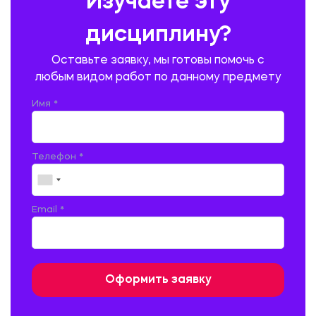
Изучаете эту
ПРОИЗВОДСТВО ПРОДУКЦИИ И ОРГАНИЗАЦИЯ ОБЩЕСТВЕННОГО
ПИТАНИЯ
дисциплину?
ПРОМЫШЛЕННОЕ И ГРАЖДАНСКОЕ СТРОИТЕЛЬСТВО
Оставьте заявку, мы готовы помочь с
ПСИХОЛОГИЯ
РЕВИЗИЯ И АУДИТ
РЕЖУЩИЙ ИНСТРУМЕНТ
любым видом работ по данному предмету
РУССКАЯ ЛИТЕРАТУРА
РУССКИЙ ЯЗЫК
Имя *
СЕЛЬСКОЕ ХОЗЯЙСТВО
СЕЛЬСКОХОЗЯЙСТВЕННАЯ ТЕХНИКА
СОЦИАЛЬНО-ГУМАНИТАРНЫЕ НАУКИ
СТАРОСЛАВЯНСКИЙ ЯЗЫК
Телефон *
СТРОИТЕЛЬСТВО АВТОМОБИЛЬНЫХ ДОРОГ
СТРОИТЕЛЬСТВО ЖЕЛЕЗНЫХ ДОРОГ
ТАМОЖЕННОЕ ДЕЛО
Email *
ТЕПЛОЭНЕРГЕТИКА
ТЕХНОЛОГИЯ ДЕРЕВООБРАБАТЫВАЮЩИХ ПРОИЗВОДСТВ
ТЕХНОЛОГИЯ ЛИТЕЙНОГО ПРОИЗВОДСТВА
ТЕХНОЛОГИЯ МАШИНОСТРОЕНИЯ