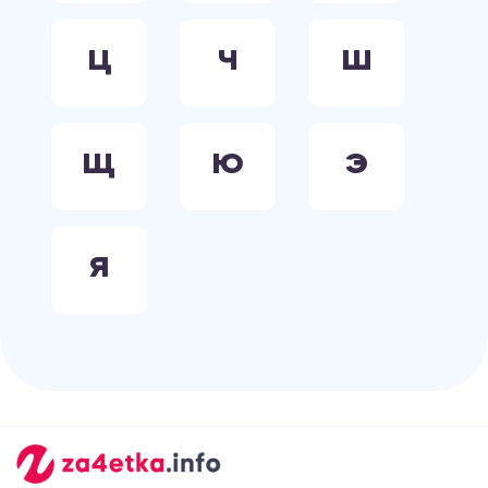
Ц
Ч
Ш
Щ
Ю
Э
Я