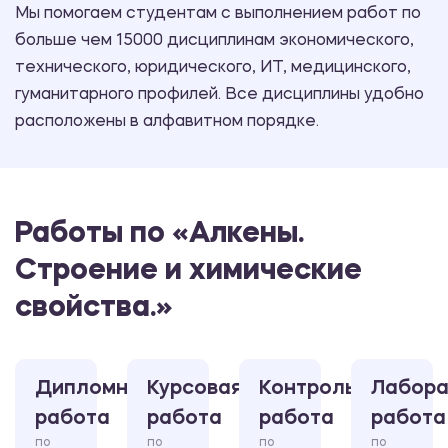
Мы помогаем студентам с выполнением работ по
больше чем 15000 дисциплинам экономического,
технического, юридического, ИТ, медицинского,
гуманитарного профилей. Все дисциплины удобно
расположены в алфавитном порядке.
Работы по «Алкены.
Строение и химические
свойства.»
Дипломная
Курсовая
Контрольная
Лабора
работа
работа
работа
работа
по
по
по
по