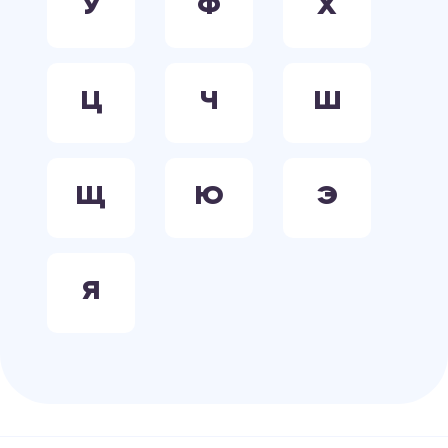
У
Ф
Х
Ц
Ч
Ш
Щ
Ю
Э
Я