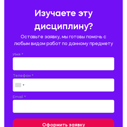
ПРЕДУПРЕЖДЕНИЕ И ЛИКВИДАЦИЯ ЧРЕЗВЫЧАЙНЫХ СИТУАЦИЙ
Изучаете эту
ПРОИЗВОДСТВО ПРОДУКЦИИ И ОРГАНИЗАЦИЯ ОБЩЕСТВЕННОГО
ПИТАНИЯ
дисциплину?
ПРОМЫШЛЕННОЕ И ГРАЖДАНСКОЕ СТРОИТЕЛЬСТВО
Оставьте заявку, мы готовы помочь с
ПСИХОЛОГИЯ
РЕВИЗИЯ И АУДИТ
РЕЖУЩИЙ ИНСТРУМЕНТ
любым видом работ по данному предмету
РУССКАЯ ЛИТЕРАТУРА
РУССКИЙ ЯЗЫК
Имя *
СЕЛЬСКОЕ ХОЗЯЙСТВО
СЕЛЬСКОХОЗЯЙСТВЕННАЯ ТЕХНИКА
СОЦИАЛЬНО-ГУМАНИТАРНЫЕ НАУКИ
СТАРОСЛАВЯНСКИЙ ЯЗЫК
Телефон *
СТРОИТЕЛЬСТВО АВТОМОБИЛЬНЫХ ДОРОГ
СТРОИТЕЛЬСТВО ЖЕЛЕЗНЫХ ДОРОГ
ТАМОЖЕННОЕ ДЕЛО
Email *
ТЕПЛОЭНЕРГЕТИКА
ТЕХНОЛОГИЯ ДЕРЕВООБРАБАТЫВАЮЩИХ ПРОИЗВОДСТВ
ТЕХНОЛОГИЯ ЛИТЕЙНОГО ПРОИЗВОДСТВА