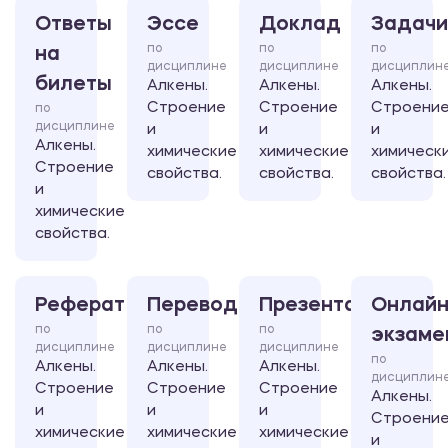
Ответы
Эссе
Доклад
Задачи
по
по
по
на
дисциплине
дисциплине
дисциплин
билеты
Алкены.
Алкены.
Алкены.
Строение
Строение
Строени
по
дисциплине
и
и
и
Алкены.
химические
химические
химическ
Строение
свойства.
свойства.
свойства.
и
химические
свойства.
Реферат
Перевод
Презентация
Онлайн
по
по
по
экзаме
дисциплине
дисциплине
дисциплине
по
Алкены.
Алкены.
Алкены.
дисциплин
Строение
Строение
Строение
Алкены.
и
и
и
Строени
химические
химические
химические
и