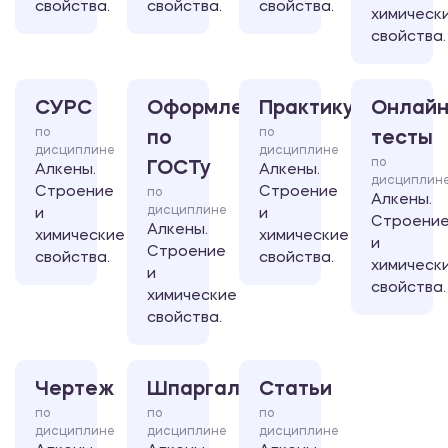
свойства.
свойства.
свойства.
химическ
свойства.
СУРС
Оформление
Практикум
Онлайн
по
по
по
тесты
дисциплине
дисциплине
по
ГОСТу
Алкены.
Алкены.
дисциплин
Строение
Строение
по
Алкены.
дисциплине
и
и
Строени
Алкены.
химические
химические
и
Строение
свойства.
свойства.
химическ
и
свойства.
химические
свойства.
Чертеж
Шпаргалка
Статьи
по
по
по
дисциплине
дисциплине
дисциплине