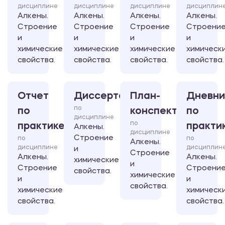
дисциплине
дисциплине
дисциплине
дисциплин
Алкены.
Алкены.
Алкены.
Алкены.
Строение
Строение
Строение
Строени
и
и
и
и
химические
химические
химические
химическ
свойства.
свойства.
свойства.
свойства.
Отчет
Диссертация
План-
Дневни
по
по
конспект
по
дисциплине
по
практике
практи
Алкены.
дисциплине
Строение
по
по
Алкены.
дисциплине
дисциплин
и
Строение
Алкены.
Алкены.
химические
и
Строение
Строени
свойства.
химические
и
и
свойства.
химические
химическ
свойства.
свойства.