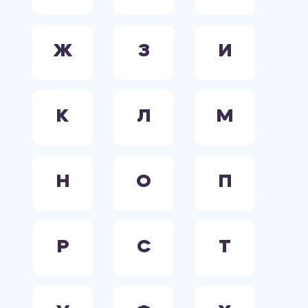
Ж
З
И
К
Л
М
Н
О
П
Р
С
Т