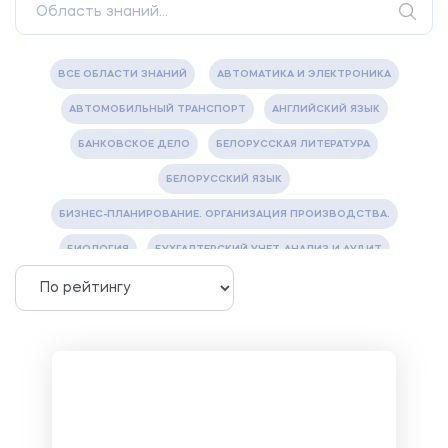
ВСЕ ОБЛАСТИ ЗНАНИЙ
АВТОМАТИКА И ЭЛЕКТРОНИКА
АВТОМОБИЛЬНЫЙ ТРАНСПОРТ
АНГЛИЙСКИЙ ЯЗЫК
БАНКОВСКОЕ ДЕЛО
БЕЛОРУССКАЯ ЛИТЕРАТУРА
БЕЛОРУССКИЙ ЯЗЫК
БИЗНЕС-ПЛАНИРОВАНИЕ. ОРГАНИЗАЦИЯ ПРОИЗВОДСТВА.
БИОЛОГИЯ
БУХГАЛТЕРСКИЙ УЧЕТ, АНАЛИЗ И АУДИТ
ВЕТЕРИНАРИЯ
ВОДОСНАБЖЕНИЕ И ВОДООТВЕДЕНИЕ
ГАЗОВАЯ И НЕФТЯНАЯ ПРОМЫШЛЕННОСТЬ
ГЕОГРАФИЯ
ГЕОЛОГИЯ И ГЕОДЕЗИЯ
ГИДРАВЛИКА
ГОСТИНИЧНЫЙ СЕРВИС. ТУРИЗМ.
ДОКУМЕНТОВЕДЕНИЕ
ЖЕЛЕЗНОДОРОЖНЫЙ ТРАНСПОРТ
ЖУРНАЛИСТИКА