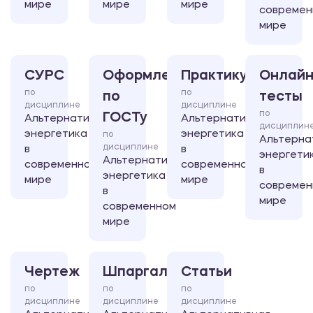
мире
мире
мире
современ
мире
СУРС
Оформление
Практикум
Онлайн
по
по
по
тесты
дисциплине
дисциплине
по
ГОСТу
Альтернативная
Альтернативная
дисциплин
энергетика
энергетика
по
Альтерна
дисциплине
в
в
энергети
Альтернативная
современном
современном
в
энергетика
мире
мире
современ
в
мире
современном
мире
Чертеж
Шпаргалка
Статьи
по
по
по
дисциплине
дисциплине
дисциплине