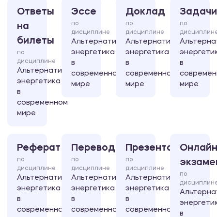
Ответы
Эссе
Доклад
Задачи
по
по
по
на
дисциплине
дисциплине
дисциплин
билеты
Альтернативная
Альтернативная
Альтерна
энергетика
энергетика
энергети
по
дисциплине
в
в
в
Альтернативная
современном
современном
современ
энергетика
мире
мире
мире
в
современном
мире
Реферат
Перевод
Презентация
Онлайн
по
по
по
экзаме
дисциплине
дисциплине
дисциплине
по
Альтернативная
Альтернативная
Альтернативная
дисциплин
энергетика
энергетика
энергетика
Альтерна
в
в
в
энергети
современном
современном
современном
в