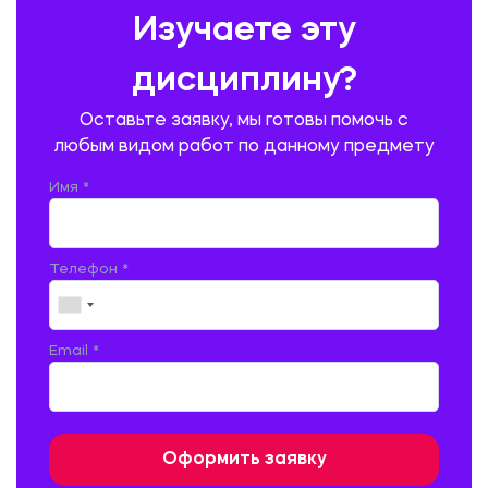
Изучаете эту
ПРОИЗВОДСТВО ПРОДУКЦИИ И ОРГАНИЗАЦИЯ ОБЩЕСТВЕННОГО
ПИТАНИЯ
дисциплину?
ПРОМЫШЛЕННОЕ И ГРАЖДАНСКОЕ СТРОИТЕЛЬСТВО
Оставьте заявку, мы готовы помочь с
ПСИХОЛОГИЯ
РЕВИЗИЯ И АУДИТ
РЕЖУЩИЙ ИНСТРУМЕНТ
любым видом работ по данному предмету
РУССКАЯ ЛИТЕРАТУРА
РУССКИЙ ЯЗЫК
Имя *
СЕЛЬСКОЕ ХОЗЯЙСТВО
СЕЛЬСКОХОЗЯЙСТВЕННАЯ ТЕХНИКА
СОЦИАЛЬНО-ГУМАНИТАРНЫЕ НАУКИ
СТАРОСЛАВЯНСКИЙ ЯЗЫК
Телефон *
СТРОИТЕЛЬСТВО АВТОМОБИЛЬНЫХ ДОРОГ
СТРОИТЕЛЬСТВО ЖЕЛЕЗНЫХ ДОРОГ
ТАМОЖЕННОЕ ДЕЛО
Email *
ТЕПЛОЭНЕРГЕТИКА
ТЕХНОЛОГИЯ ДЕРЕВООБРАБАТЫВАЮЩИХ ПРОИЗВОДСТВ
ТЕХНОЛОГИЯ ЛИТЕЙНОГО ПРОИЗВОДСТВА
ТЕХНОЛОГИЯ МАШИНОСТРОЕНИЯ