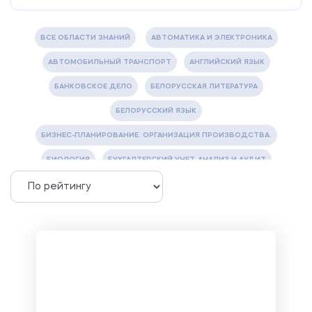
ВСЕ ОБЛАСТИ ЗНАНИЙ
АВТОМАТИКА И ЭЛЕКТРОНИКА
АВТОМОБИЛЬНЫЙ ТРАНСПОРТ
АНГЛИЙСКИЙ ЯЗЫК
БАНКОВСКОЕ ДЕЛО
БЕЛОРУССКАЯ ЛИТЕРАТУРА
БЕЛОРУССКИЙ ЯЗЫК
БИЗНЕС-ПЛАНИРОВАНИЕ. ОРГАНИЗАЦИЯ ПРОИЗВОДСТВА.
БИОЛОГИЯ
БУХГАЛТЕРСКИЙ УЧЕТ, АНАЛИЗ И АУДИТ
ВЕТЕРИНАРИЯ
ВОДОСНАБЖЕНИЕ И ВОДООТВЕДЕНИЕ
ГАЗОВАЯ И НЕФТЯНАЯ ПРОМЫШЛЕННОСТЬ
ГЕОГРАФИЯ
ГЕОЛОГИЯ И ГЕОДЕЗИЯ
ГИДРАВЛИКА
ГОСТИНИЧНЫЙ СЕРВИС. ТУРИЗМ.
ДОКУМЕНТОВЕДЕНИЕ
ЖЕЛЕЗНОДОРОЖНЫЙ ТРАНСПОРТ
ЖУРНАЛИСТИКА
ЗЕМЛЕУСТРОЙСТВО, КАДАСТР И МОНИТОРИНГ ЗЕМЕЛЬ