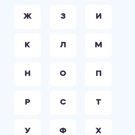
Ж
З
И
К
Л
М
Н
О
П
Р
С
Т
У
Ф
Х