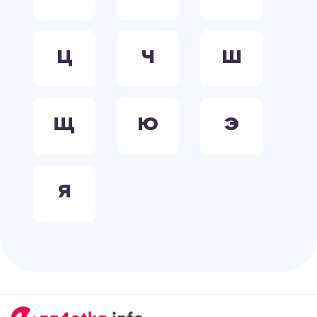
Ц
Ч
Ш
Щ
Ю
Э
Я