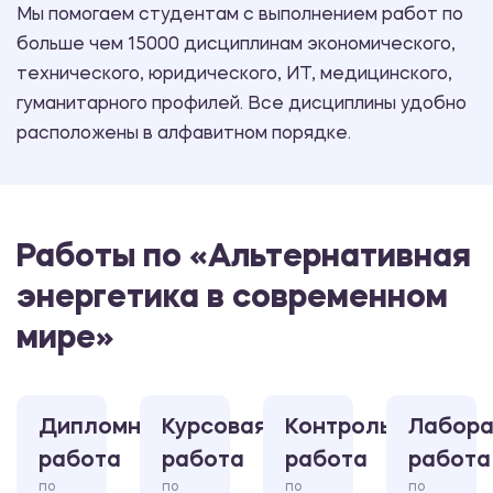
Мы помогаем студентам с выполнением работ по
больше чем 15000 дисциплинам экономического,
технического, юридического, ИТ, медицинского,
гуманитарного профилей. Все дисциплины удобно
расположены в алфавитном порядке.
Работы по «Альтернативная
энергетика в современном
мире»
Дипломная
Курсовая
Контрольная
Лабора
работа
работа
работа
работа
по
по
по
по