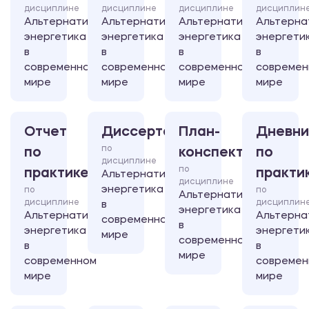
дисциплине
дисциплине
дисциплине
дисциплин
Альтернативная
Альтернативная
Альтернативная
Альтерна
энергетика
энергетика
энергетика
энергети
в
в
в
в
современном
современном
современном
современ
мире
мире
мире
мире
Отчет
Диссертация
План-
Дневни
по
по
конспект
по
дисциплине
по
практике
практи
Альтернативная
дисциплине
энергетика
по
по
Альтернативная
дисциплине
дисциплин
в
энергетика
Альтернативная
Альтерна
современном
в
энергетика
энергети
мире
современном
в
в
мире
современном
современ
мире
мире