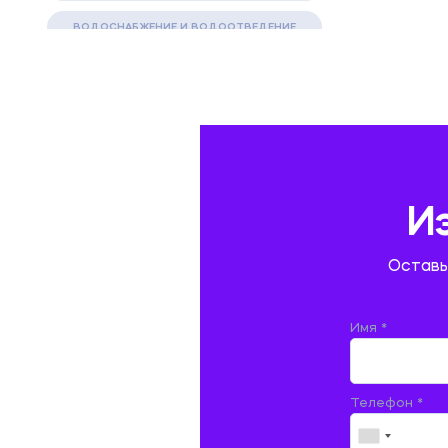
ВОДОСНАБЖЕНИЕ И ВОДООТВЕДЕНИЕ
ГАЗОВАЯ И НЕФТЯНАЯ ПРОМЫШЛЕННОСТЬ
ГЕОГРАФИЯ
ГЕОЛОГИЯ И ГЕОДЕЗИЯ
ГИДРАВЛИКА
И
ГОСТИНИЧНЫЙ СЕРВИС. ТУРИЗМ.
Оставь
ДОКУМЕНТОВЕДЕНИЕ
ЖЕЛЕЗНОДОРОЖНЫЙ ТРАНСПОРТ
Имя *
ЖУРНАЛИСТИКА
Телефон *
ЗЕМЛЕУСТРОЙСТВО, КАДАСТР И
МОНИТОРИНГ ЗЕМЕЛЬ