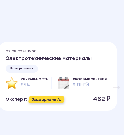
07-08-2026 15:00
07
Электротехнические материалы
Э
Контрольная
УНИКАЛЬНОСТЬ
СРОК ВЫПОЛНЕНИЯ
85%
6 ДНЕЙ
462 ₽
Эксперт:
Э
Заццарицин А.