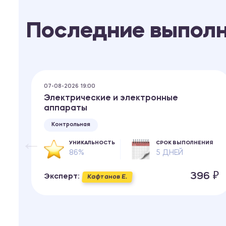
Последние выпол
07-08-2026 19:00
Электрические и электронные
аппараты
Контрольная
ИЯ
УНИКАЛЬНОСТЬ
СРОК ВЫПОЛНЕНИЯ
86%
5 ДНЕЙ
 ₽
396 ₽
Эксперт:
Кафтанов Е.