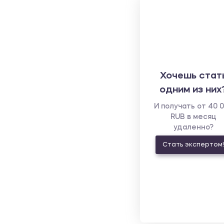
Хочешь стат
одним из них
И получать от 40 
RUB в месяц
удаленно?
Стать экспертом!