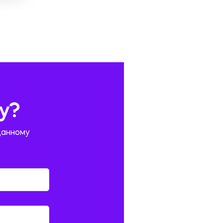
у?
данному