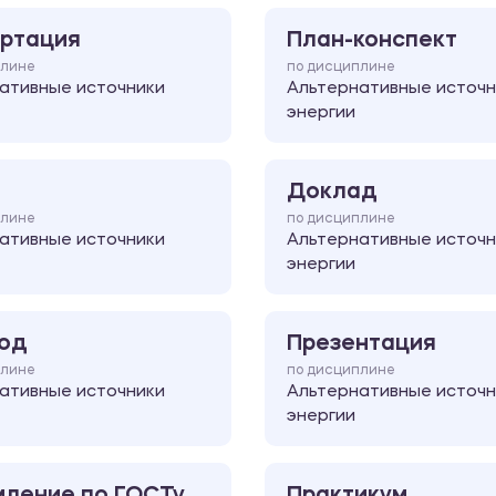
ртация
План-конспект
плине
по дисциплине
ативные источники
Альтернативные источн
энергии
Доклад
плине
по дисциплине
ативные источники
Альтернативные источн
энергии
од
Презентация
плине
по дисциплине
ативные источники
Альтернативные источн
энергии
ление по ГОСТу
Практикум