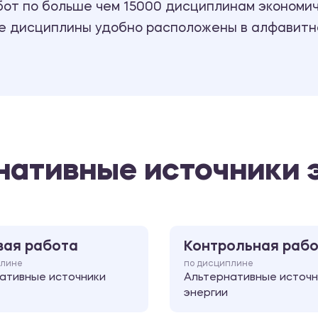
т по больше чем 15000 дисциплинам экономиче
се дисциплины удобно расположены в алфавитн
нативные источники 
вая работа
Контрольная раб
плине
по дисциплине
ативные источники
Альтернативные источн
энергии