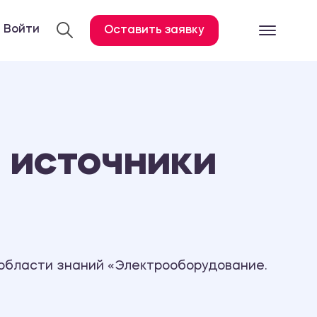
Войти
Оставить заявку
Готовые работ
Все услуги
Дипломная работа
 источники
Курсовая работа
Контрольная работа
Лабораторная работа
Отчет по практике
Диссертация
 области знаний «Электрооборудование.
План-конспект
Дневник по практике