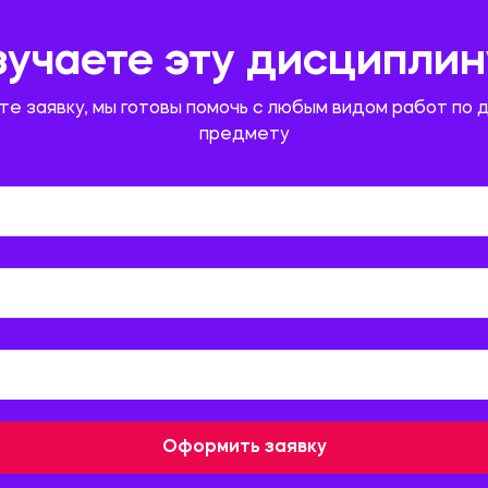
зучаете эту дисциплин
те заявку, мы готовы помочь с любым видом работ по 
предмету