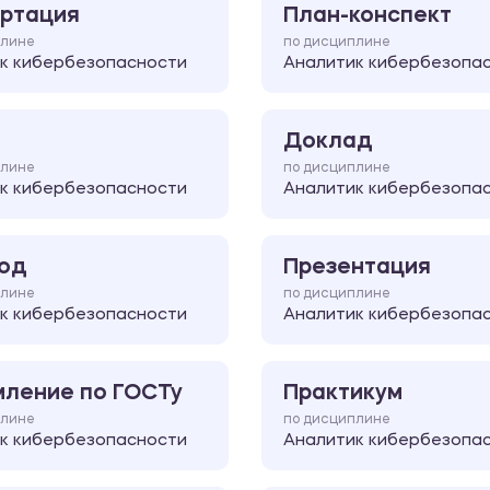
ртация
План-конспект
плине
по дисциплине
к кибербезопасности
Аналитик кибербезопа
Доклад
плине
по дисциплине
к кибербезопасности
Аналитик кибербезопа
од
Презентация
плине
по дисциплине
к кибербезопасности
Аналитик кибербезопа
ление по ГОСТу
Практикум
плине
по дисциплине
к кибербезопасности
Аналитик кибербезопа