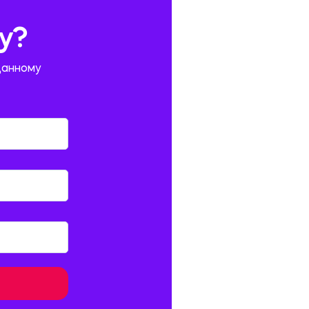
у?
данному