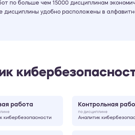
т по больше чем 15000 дисциплинам экономиче
се дисциплины удобно расположены в алфавитн
ик кибербезопаснос
вая работа
Контрольная раб
плине
по дисциплине
к кибербезопасности
Аналитик кибербезопа