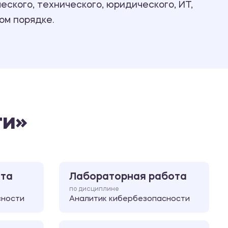
ского, технического, юридического, ИТ,
Ответы на билеты
ом порядке.
ти»
ота
Лабораторная работа
по дисциплине
сности
Аналитик кибербезопасности