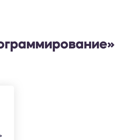
рограммирование»
ь