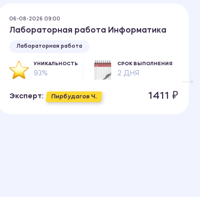
06-08-2026 09:00
06
Лабораторная работа Информатика
Т
о
Лабораторная работа
УНИКАЛЬНОСТЬ
СРОК ВЫПОЛНЕНИЯ
93%
2 ДНЯ
1411 ₽
Эксперт:
Пирбудагов Ч.
Э