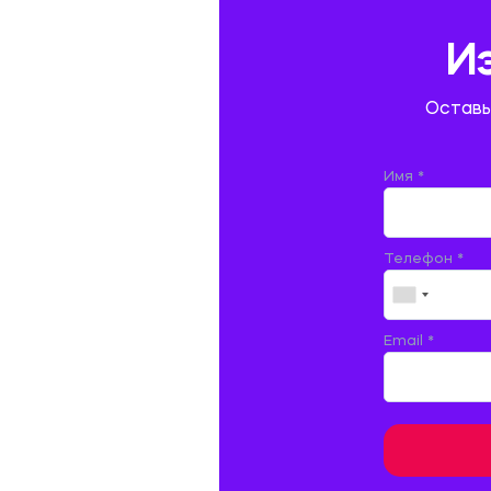
ГИДРАВЛИКА
И
ГОСТИНИЧНЫЙ СЕРВИС. ТУРИЗМ.
Оставь
ДОКУМЕНТОВЕДЕНИЕ
ЖЕЛЕЗНОДОРОЖНЫЙ ТРАНСПОРТ
Имя *
ЖУРНАЛИСТИКА
Телефон *
ЗЕМЛЕУСТРОЙСТВО, КАДАСТР И
МОНИТОРИНГ ЗЕМЕЛЬ
ИНФОРМАТИКА И ПРОГРАММИРОВАНИЕ
Email *
ИСПАНСКИЙ ЯЗЫК
ИСТОРИЯ
ИТАЛЬЯНСКИЙ ЯЗЫК