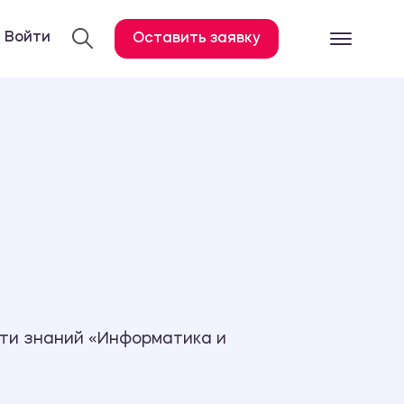
Войти
Оставить заявку
Готовые работ
Все услуги
Дипломная работа
Курсовая работа
Контрольная работа
Лабораторная работа
Отчет по практике
Диссертация
ти знаний «Информатика и
План-конспект
Дневник по практике