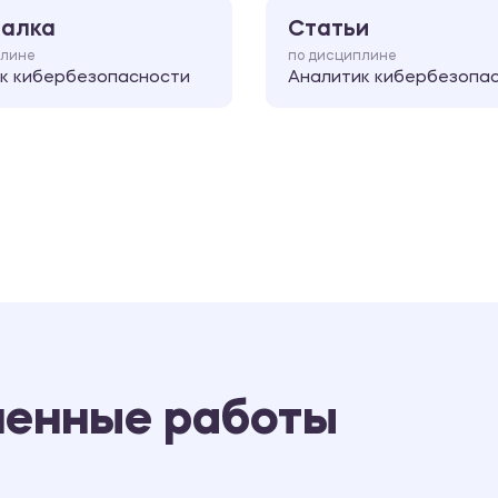
алка
Статьи
плине
по дисциплине
к кибербезопасности
Аналитик кибербезопа
ненные работы