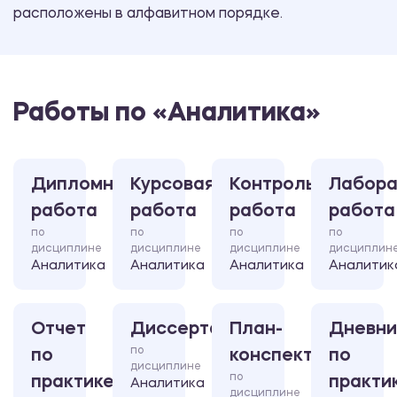
расположены в алфавитном порядке.
Работы по «Аналитика»
Дипломная
Курсовая
Контрольная
Лабора
работа
работа
работа
работа
по
по
по
по
дисциплине
дисциплине
дисциплине
дисциплин
Аналитика
Аналитика
Аналитика
Аналитик
Отчет
Диссертация
План-
Дневни
по
по
конспект
по
дисциплине
по
практике
практи
Аналитика
дисциплине