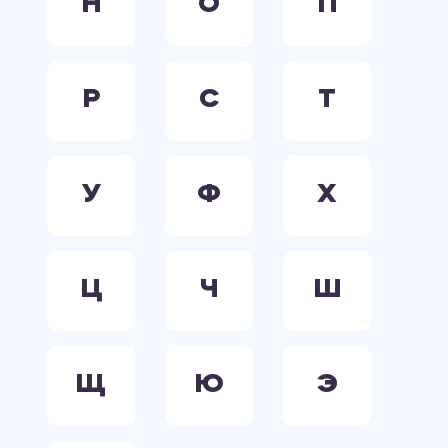
Н
О
П
Р
С
Т
У
Ф
Х
Ц
Ч
Ш
Щ
Ю
Э