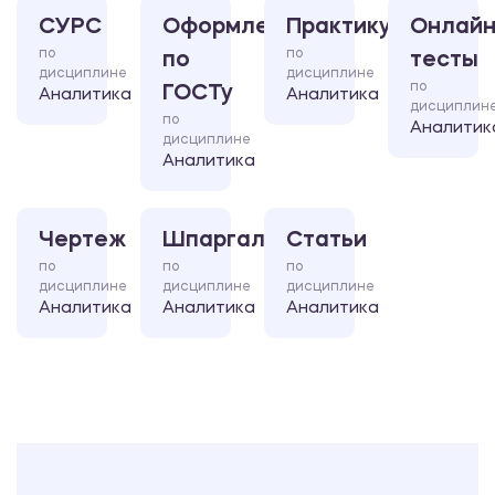
СУРС
Оформление
Практикум
Онлайн
по
по
по
тесты
дисциплине
дисциплине
по
ГОСТу
Аналитика
Аналитика
дисциплин
по
Аналитик
дисциплине
Аналитика
Чертеж
Шпаргалка
Статьи
по
по
по
дисциплине
дисциплине
дисциплине
Аналитика
Аналитика
Аналитика