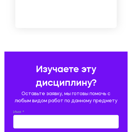
МЕТРОЛОГИЯ И СТАНДАРТИЗАЦИЯ
МЕХАНИКА МАТЕРИАЛОВ
НЕМЕЦКИЙ ЯЗЫК
ОХРАНА ТРУДА И БЕЗОПАСНОСТЬ ЖИЗНЕДЕЯТЕЛЬНОСТИ
ПЕДАГОГИКА
ПОЛЬСКИЙ ЯЗЫК
ПОЧТОВАЯ СВЯЗЬ
ПРАВОВЕДЕНИЕ
ПРЕДУПРЕЖДЕНИЕ И ЛИКВИДАЦИЯ ЧРЕЗВЫЧАЙНЫХ СИТУАЦИЙ
Изучаете эту
ПРОИЗВОДСТВО ПРОДУКЦИИ И ОРГАНИЗАЦИЯ ОБЩЕСТВЕННОГО
ПИТАНИЯ
дисциплину?
ПРОМЫШЛЕННОЕ И ГРАЖДАНСКОЕ СТРОИТЕЛЬСТВО
Оставьте заявку, мы готовы помочь с
ПСИХОЛОГИЯ
РЕВИЗИЯ И АУДИТ
РЕЖУЩИЙ ИНСТРУМЕНТ
любым видом работ по данному предмету
РУССКАЯ ЛИТЕРАТУРА
РУССКИЙ ЯЗЫК
Имя *
СЕЛЬСКОЕ ХОЗЯЙСТВО
СЕЛЬСКОХОЗЯЙСТВЕННАЯ ТЕХНИКА
СОЦИАЛЬНО-ГУМАНИТАРНЫЕ НАУКИ
СТАРОСЛАВЯНСКИЙ ЯЗЫК