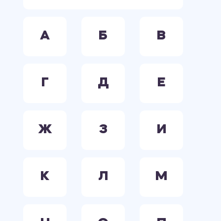
А
Б
В
Г
Д
Е
Ж
З
И
К
Л
М