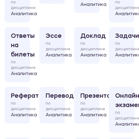
по
по
Аналитика
дисциплине
дисциплин
Аналитика
Аналитик
Ответы
Эссе
Доклад
Задачи
по
по
по
на
дисциплине
дисциплине
дисциплин
билеты
Аналитика
Аналитика
Аналитик
по
дисциплине
Аналитика
Реферат
Перевод
Презентация
Онлайн
по
по
по
экзаме
дисциплине
дисциплине
дисциплине
по
Аналитика
Аналитика
Аналитика
дисциплин
Аналитик