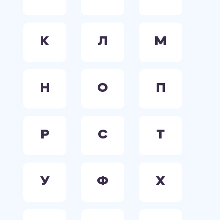
К
Л
М
Н
О
П
Р
С
Т
У
Ф
Х