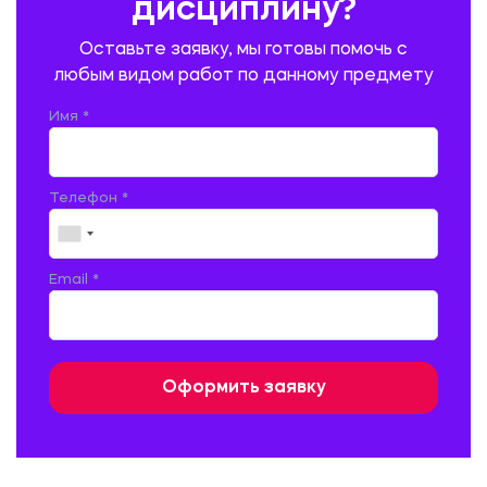
дисциплину?
ПРОМЫШЛЕННОЕ И ГРАЖДАНСКОЕ СТРОИТЕЛЬСТВО
Оставьте заявку, мы готовы помочь с
ПСИХОЛОГИЯ
РЕВИЗИЯ И АУДИТ
РЕЖУЩИЙ ИНСТРУМЕНТ
любым видом работ по данному предмету
РУССКАЯ ЛИТЕРАТУРА
РУССКИЙ ЯЗЫК
Имя *
СЕЛЬСКОЕ ХОЗЯЙСТВО
СЕЛЬСКОХОЗЯЙСТВЕННАЯ ТЕХНИКА
СОЦИАЛЬНО-ГУМАНИТАРНЫЕ НАУКИ
СТАРОСЛАВЯНСКИЙ ЯЗЫК
Телефон *
СТРОИТЕЛЬСТВО АВТОМОБИЛЬНЫХ ДОРОГ
СТРОИТЕЛЬСТВО ЖЕЛЕЗНЫХ ДОРОГ
ТАМОЖЕННОЕ ДЕЛО
Email *
ТЕПЛОЭНЕРГЕТИКА
ТЕХНОЛОГИЯ ДЕРЕВООБРАБАТЫВАЮЩИХ ПРОИЗВОДСТВ
ТЕХНОЛОГИЯ ЛИТЕЙНОГО ПРОИЗВОДСТВА
ТЕХНОЛОГИЯ МАШИНОСТРОЕНИЯ
ТЕХНОЛОГИЯ ШВЕЙНОГО ПРОИЗВОДСТВА
ТОВАРОВЕДЕНИЕ И ТОРГОВЛЯ
ФИЗИКА