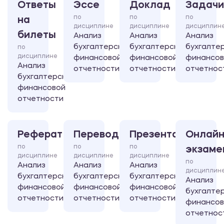
Ответы
Эссе
Доклад
Задачи
по
по
по
на
дисциплине
дисциплине
дисциплин
билеты
Анализ
Анализ
Анализ
бухгалтерской
бухгалтерской
бухгалте
по
дисциплине
финансовой
финансовой
финансов
Анализ
отчетности
отчетности
отчетнос
бухгалтерской
финансовой
отчетности
Реферат
Перевод
Презентация
Онлайн
по
по
по
экзаме
дисциплине
дисциплине
дисциплине
по
Анализ
Анализ
Анализ
дисциплин
бухгалтерской
бухгалтерской
бухгалтерской
Анализ
финансовой
финансовой
финансовой
бухгалте
отчетности
отчетности
отчетности
финансов
отчетнос