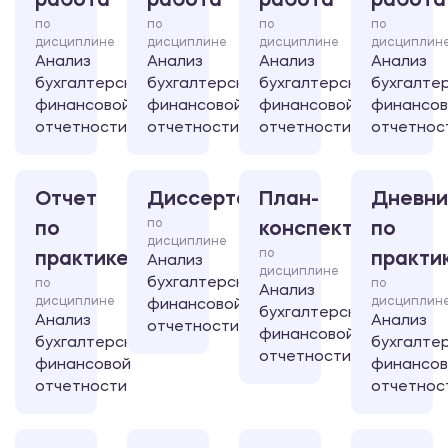
работа
работа
работа
работа
по
по
по
по
дисциплине
дисциплине
дисциплине
дисциплин
Анализ
Анализ
Анализ
Анализ
бухгалтерской
бухгалтерской
бухгалтерской
бухгалте
финансовой
финансовой
финансовой
финансов
отчетности
отчетности
отчетности
отчетнос
Отчет
Диссертация
План-
Дневни
по
по
конспект
по
дисциплине
по
практике
практи
Анализ
дисциплине
бухгалтерской
по
по
Анализ
дисциплине
дисциплин
финансовой
бухгалтерской
Анализ
Анализ
отчетности
финансовой
бухгалтерской
бухгалте
отчетности
финансовой
финансов
отчетности
отчетнос