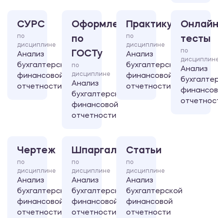
СУРС
Оформление
Практикум
Онлайн
по
по
по
тесты
дисциплине
дисциплине
по
ГОСТу
Анализ
Анализ
дисциплин
бухгалтерской
бухгалтерской
по
Анализ
дисциплине
финансовой
финансовой
бухгалте
Анализ
отчетности
отчетности
финансов
бухгалтерской
отчетнос
финансовой
отчетности
Чертеж
Шпаргалка
Статьи
по
по
по
дисциплине
дисциплине
дисциплине
Анализ
Анализ
Анализ
бухгалтерской
бухгалтерской
бухгалтерской
финансовой
финансовой
финансовой
отчетности
отчетности
отчетности