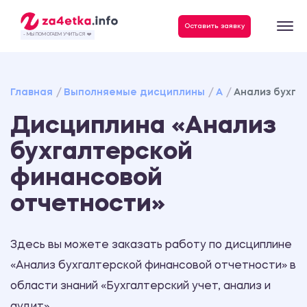
Данные, необходимые для качественного выполнения заказа
Оставить заявку
- МЫ ПОМОГАЕМ УЧИТЬСЯ ❤️
Главная
Выполняемые дисциплины
А
Анализ бухга
Дисциплина «Анализ
бухгалтерской
финансовой
отчетности»
Здесь вы можете заказать работу по дисциплине
«Анализ бухгалтерской финансовой отчетности» в
области знаний «Бухгалтерский учет, анализ и