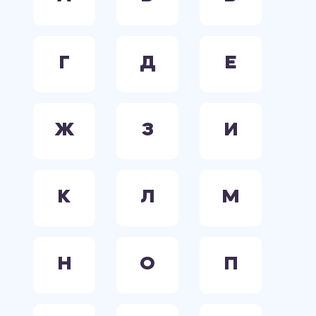
Г
Д
Е
Ж
З
И
К
Л
М
Н
О
П