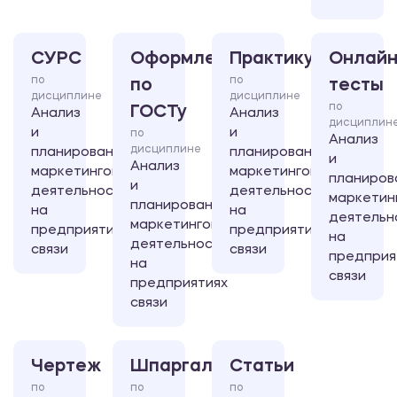
СУРС
Оформление
Практикум
Онлайн
по
по
по
тесты
дисциплине
дисциплине
по
ГОСТу
Анализ
Анализ
дисциплин
и
и
по
Анализ
дисциплине
планирование
планирование
и
Анализ
маркетинговой
маркетинговой
планиров
и
деятельности
деятельности
маркетин
планирование
на
на
деятельн
маркетинговой
предприятиях
предприятиях
на
деятельности
связи
связи
предприя
на
связи
предприятиях
связи
Чертеж
Шпаргалка
Статьи
по
по
по