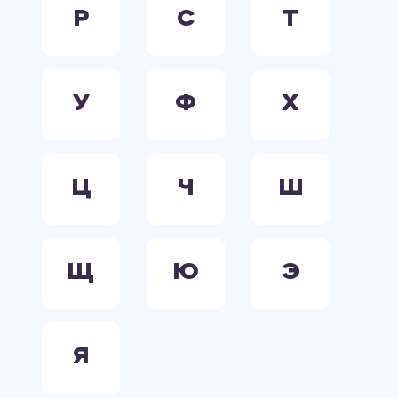
Р
С
Т
У
Ф
Х
Ц
Ч
Ш
Щ
Ю
Э
Я