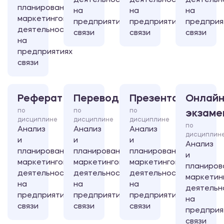
деятельности
деятельности
деятельн
планирование
на
на
на
маркетинговой
предприятиях
предприятиях
предприя
деятельности
связи
связи
связи
на
предприятиях
связи
Реферат
Перевод
Презентация
Онлайн
по
по
по
экзаме
дисциплине
дисциплине
дисциплине
по
Анализ
Анализ
Анализ
дисциплин
и
и
и
Анализ
планирование
планирование
планирование
и
маркетинговой
маркетинговой
маркетинговой
планиров
деятельности
деятельности
деятельности
маркетин
на
на
на
деятельн
предприятиях
предприятиях
предприятиях
на
связи
связи
связи
предприя
связи