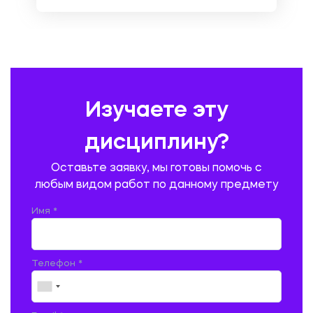
ОХРАНА ТРУДА И БЕЗОПАСНОСТЬ ЖИЗНЕДЕЯТЕЛЬНОСТИ
ПЕДАГОГИКА
ПОЛЬСКИЙ ЯЗЫК
ПОЧТОВАЯ СВЯЗЬ
ПРАВОВЕДЕНИЕ
ПРЕДУПРЕЖДЕНИЕ И ЛИКВИДАЦИЯ ЧРЕЗВЫЧАЙНЫХ СИТУАЦИЙ
Изучаете эту
ПРОИЗВОДСТВО ПРОДУКЦИИ И ОРГАНИЗАЦИЯ ОБЩЕСТВЕННОГО
ПИТАНИЯ
дисциплину?
ПРОМЫШЛЕННОЕ И ГРАЖДАНСКОЕ СТРОИТЕЛЬСТВО
Оставьте заявку, мы готовы помочь с
ПСИХОЛОГИЯ
РЕВИЗИЯ И АУДИТ
РЕЖУЩИЙ ИНСТРУМЕНТ
любым видом работ по данному предмету
РУССКАЯ ЛИТЕРАТУРА
РУССКИЙ ЯЗЫК
Имя *
СЕЛЬСКОЕ ХОЗЯЙСТВО
СЕЛЬСКОХОЗЯЙСТВЕННАЯ ТЕХНИКА
СОЦИАЛЬНО-ГУМАНИТАРНЫЕ НАУКИ
СТАРОСЛАВЯНСКИЙ ЯЗЫК
Телефон *
СТРОИТЕЛЬСТВО АВТОМОБИЛЬНЫХ ДОРОГ
СТРОИТЕЛЬСТВО ЖЕЛЕЗНЫХ ДОРОГ
ТАМОЖЕННОЕ ДЕЛО