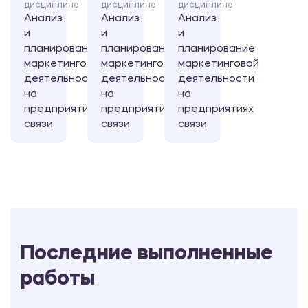
дисциплине
дисциплине
дисциплине
Анализ
Анализ
Анализ
и
и
и
планирование
планирование
планирование
маркетинговой
маркетинговой
маркетинговой
деятельности
деятельности
деятельности
на
на
на
предприятиях
предприятиях
предприятиях
связи
связи
связи
Последние выполненные
работы