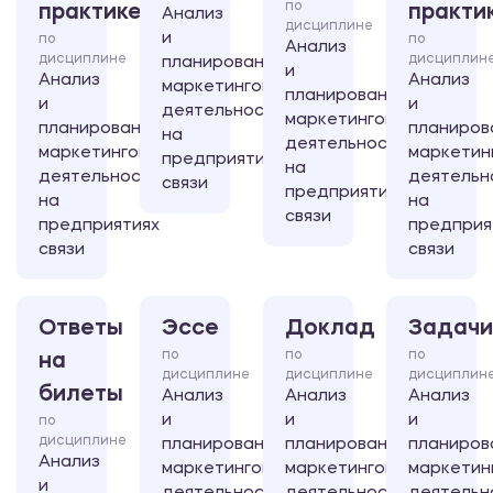
по
практике
практи
Анализ
дисциплине
и
по
по
Анализ
дисциплине
дисциплин
планирование
и
Анализ
Анализ
маркетинговой
планирование
и
и
деятельности
маркетинговой
планирование
планиров
на
деятельности
маркетинговой
маркетин
предприятиях
на
деятельности
деятельн
связи
предприятиях
на
на
связи
предприятиях
предприя
связи
связи
Ответы
Эссе
Доклад
Задачи
по
по
по
на
дисциплине
дисциплине
дисциплин
билеты
Анализ
Анализ
Анализ
и
и
и
по
дисциплине
планирование
планирование
планиров
Анализ
маркетинговой
маркетинговой
маркетин
и