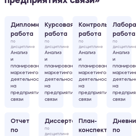
предприятиях связи»
Дипломная
Курсовая
Контрольная
Лабора
работа
работа
работа
работа
по
по
по
по
дисциплине
дисциплине
дисциплине
дисциплин
Анализ
Анализ
Анализ
Анализ
и
и
и
и
планирование
планирование
планирование
планиров
маркетинговой
маркетинговой
маркетинговой
маркетин
деятельности
деятельности
деятельности
деятельн
на
на
на
на
предприятиях
предприятиях
предприятиях
предприя
связи
связи
связи
связи
Отчет
Диссертация
План-
Дневни
по
по
конспект
по
дисциплине