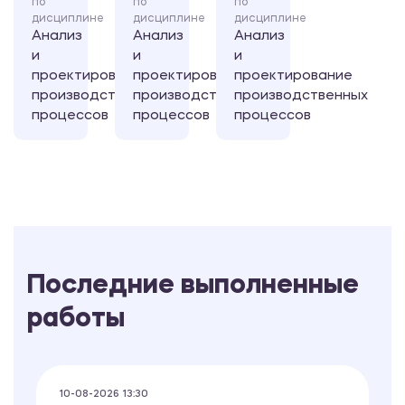
по
по
по
дисциплине
дисциплине
дисциплине
Анализ
Анализ
Анализ
и
и
и
проектирование
проектирование
проектирование
производственных
производственных
производственных
процессов
процессов
процессов
Последние выполненные
работы
10-08-2026 13:30