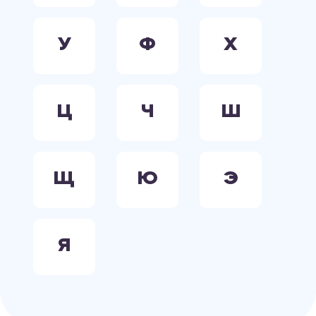
У
Ф
Х
Ц
Ч
Ш
Щ
Ю
Э
Я