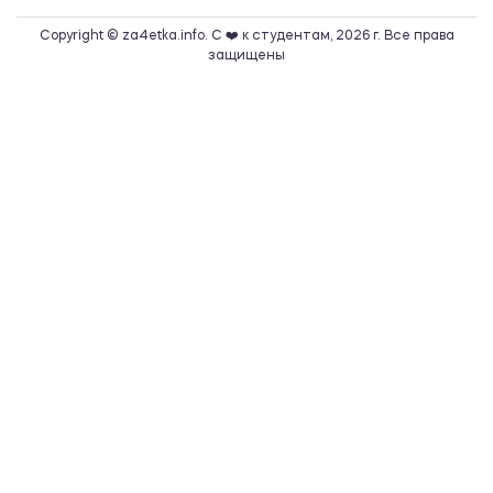
Copyright © za4etka.info. С ❤️ к студентам, 2026 г. Все права
защищены