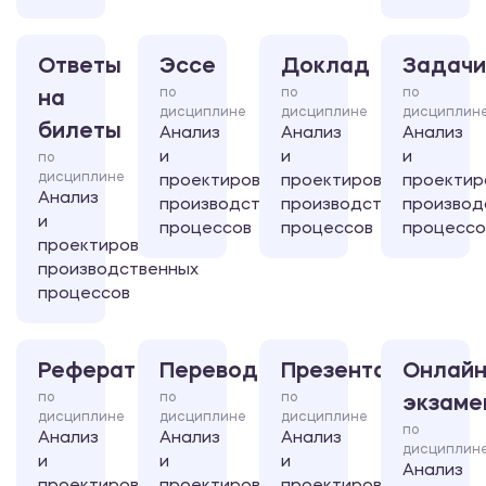
Ответы
Эссе
Доклад
Задачи
по
по
по
на
дисциплине
дисциплине
дисциплин
билеты
Анализ
Анализ
Анализ
и
и
и
по
дисциплине
проектирование
проектирование
проектир
Анализ
производственных
производственных
производ
и
процессов
процессов
процессо
проектирование
производственных
процессов
Реферат
Перевод
Презентация
Онлайн
по
по
по
экзаме
дисциплине
дисциплине
дисциплине
по
Анализ
Анализ
Анализ
дисциплин
и
и
и
Анализ