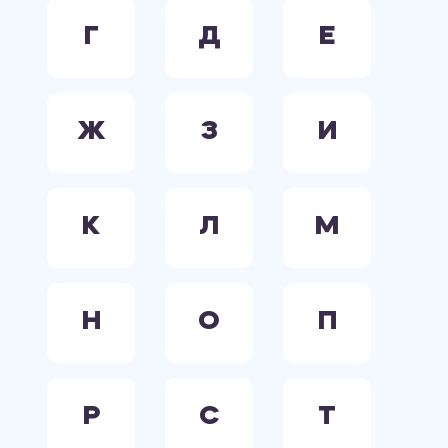
Г
Д
Е
Ж
З
И
К
Л
М
Н
О
П
Р
С
Т