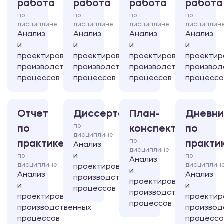
работа
работа
работа
работа
по
по
по
по
дисциплине
дисциплине
дисциплине
дисциплин
Анализ
Анализ
Анализ
Анализ
и
и
и
и
проектирование
проектирование
проектирование
проектир
производственных
производственных
производственных
производ
процессов
процессов
процессов
процессо
Отчет
Диссертация
План-
Дневни
по
по
конспект
по
дисциплине
по
практике
практи
Анализ
дисциплине
и
по
по
Анализ
дисциплине
дисциплин
проектирование
и
Анализ
Анализ
производственных
проектирование
и
и
процессов
производственных
проектирование
проектир
процессов
производственных
производ
процессов
процессо