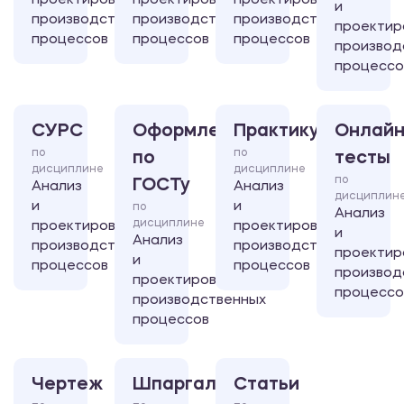
проектирование
проектирование
проектирование
и
производственных
производственных
производственных
проектир
процессов
процессов
процессов
производ
процессо
СУРС
Оформление
Практикум
Онлайн
по
по
по
тесты
дисциплине
дисциплине
по
ГОСТу
Анализ
Анализ
дисциплин
и
и
по
Анализ
дисциплине
проектирование
проектирование
и
Анализ
производственных
производственных
проектир
и
процессов
процессов
производ
проектирование
процессо
производственных
процессов
Чертеж
Шпаргалка
Статьи