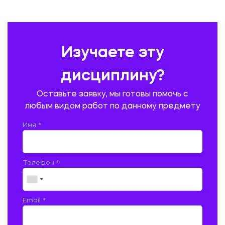
ПЕДАГОГИКА
ПОЛЬСКИЙ ЯЗЫК
ПОЧТОВАЯ СВЯЗЬ
ПРАВОВЕДЕНИЕ
ПРЕДУПРЕЖДЕНИЕ И ЛИКВИДАЦИЯ ЧРЕЗВЫЧАЙНЫХ СИТУАЦИЙ
Изучаете эту
ПРОИЗВОДСТВО ПРОДУКЦИИ И ОРГАНИЗАЦИЯ ОБЩЕСТВЕННОГО
ПИТАНИЯ
дисциплину?
ПРОМЫШЛЕННОЕ И ГРАЖДАНСКОЕ СТРОИТЕЛЬСТВО
Оставьте заявку, мы готовы помочь с
ПСИХОЛОГИЯ
РЕВИЗИЯ И АУДИТ
РЕЖУЩИЙ ИНСТРУМЕНТ
любым видом работ по данному предмету
РУССКАЯ ЛИТЕРАТУРА
РУССКИЙ ЯЗЫК
Имя *
СЕЛЬСКОЕ ХОЗЯЙСТВО
СЕЛЬСКОХОЗЯЙСТВЕННАЯ ТЕХНИКА
СОЦИАЛЬНО-ГУМАНИТАРНЫЕ НАУКИ
СТАРОСЛАВЯНСКИЙ ЯЗЫК
Телефон *
СТРОИТЕЛЬСТВО АВТОМОБИЛЬНЫХ ДОРОГ
СТРОИТЕЛЬСТВО ЖЕЛЕЗНЫХ ДОРОГ
ТАМОЖЕННОЕ ДЕЛО
Email *
ТЕПЛОЭНЕРГЕТИКА
ТЕХНОЛОГИЯ ДЕРЕВООБРАБАТЫВАЮЩИХ ПРОИЗВОДСТВ